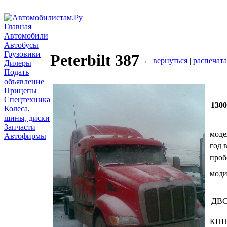
Главная
Автомобили
Автобусы
Грузовики
Peterbilt 387
← вернуться
|
распечата
Дилеры
Подать
объявление
Прицепы
Спецтехника
130
Колеса,
шины, диски
Запчасти
моде
Автофирмы
год 
проб
мод
ДВ
КП