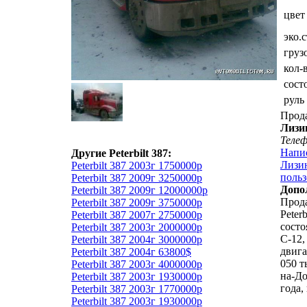
цвет
эко.
груз
кол-
сост
руль
Прод
Лизи
Теле
Напи
Другие Peterbilt 387:
Лизин
Peterbilt 387 2003г 1750000р
польз
Peterbilt 387 2009г 3250000р
Допо
Peterbilt 387 2009г 12000000р
Прода
Peterbilt 387 2009г 3750000р
Peterb
Peterbilt 387 2007г 2750000р
состо
Peterbilt 387 2003г 2000000р
C-12,
Peterbilt 387 2004г 3000000р
двига
Peterbilt 387 2004г 63800$
050 т
Peterbilt 387 2003г 4000000р
на-До
Peterbilt 387 2003г 1930000р
года,
Peterbilt 387 2003г 1770000р
Peterbilt 387 2003г 1930000р