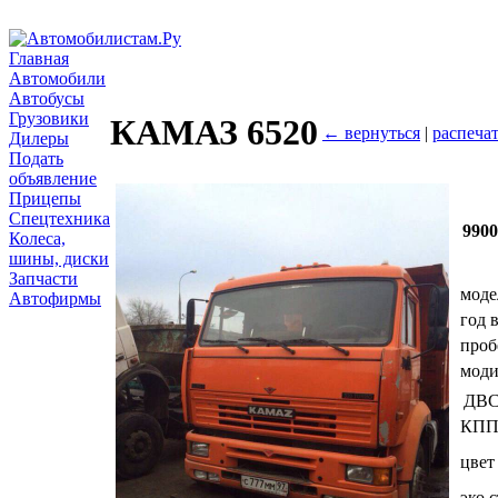
Главная
Автомобили
Автобусы
Грузовики
КАМАЗ 6520
← вернуться
|
распечат
Дилеры
Подать
объявление
Прицепы
Спецтехника
990
Колеса,
шины, диски
Запчасти
моде
Автофирмы
год 
проб
мод
ДВ
КП
цвет
эко.