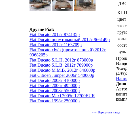
ДВ
КП
цвет
эко.
Другие Fiat:
груз
Fiat Ducato 2012г 874135р
кол-
Fiat Ducato промтоварный 2012г 966149р
Fiat Ducato 2012г 1163709р
сост
Fiat Ducato xlwb (промтоварный) 2012г
руль
9968205р
Прод
Fiat Ducato S.L.H. 2012г 873000р
Влад
Fiat Ducato S.L.B. 2012г 789000р
Теле
Fiat Ducato M.M.B. 2012г 846000р
(495)
Fiat Citroen Jumper 2006г 540000р
Напи
Fiat Ducato 2003г 410000р
Допо
Fiat Ducato 2006г 495000р
Авто
Fiat Ducato 2008г 550000р
капи
Fiat Ducato Maxi 2005г 12700EUR
компл
Fiat Ducato 1998г 250000р
<<< Вернуться назад