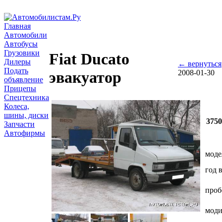
Главная
Автомобили
Автобусы
Грузовики
Fiat Ducato
Дилеры
← вернуться
Подать
2008-01-30
эвакуатор
объявление
Прицепы
Спецтехника
Колеса,
шины, диски
375
Запчасти
Автофирмы
моде
год 
проб
мод