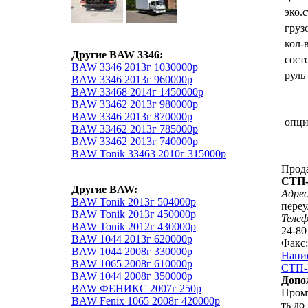
эко.
груз
кол-
Другие BAW 3346:
сост
BAW 3346 2013г 1030000р
руль
BAW 3346 2013г 960000р
BAW 33468 2014г 1450000р
BAW 33462 2013г 980000р
BAW 3346 2013г 870000р
опц
BAW 33462 2013г 785000р
BAW 33462 2013г 740000р
BAW Tonik 33463 2010г 315000р
Прод
СТП-
Другие BAW:
Адрес
BAW Tonik 2013г 504000р
переу
BAW Tonik 2013г 450000р
Теле
BAW Tonik 2012г 430000р
24-80
BAW 1044 2013г 620000р
Факс:
BAW 1044 2008г 330000р
Напи
BAW 1065 2008г 610000р
СТП-М
BAW 1044 2008г 350000р
Допо
BAW ФЕНИКС 2007г 250р
Промт
BAW Fenix 1065 2008г 420000р
ть до