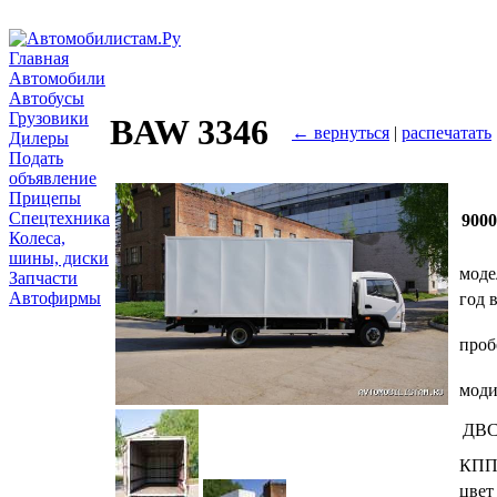
Главная
Автомобили
Автобусы
Грузовики
BAW 3346
← вернуться
|
распечатать
Дилеры
Подать
объявление
Прицепы
Спецтехника
900
Колеса,
шины, диски
моде
Запчасти
Автофирмы
год 
проб
мод
ДВ
КП
цвет