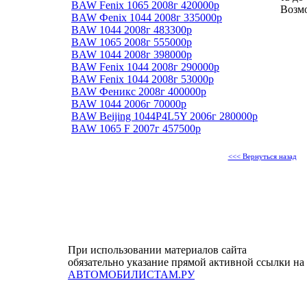
BAW Fenix 1065 2008г 420000р
Возмо
BAW Фenix 1044 2008г 335000р
BAW 1044 2008г 483300р
BAW 1065 2008г 555000р
BAW 1044 2008г 398000р
BAW Fenix 1044 2008г 290000р
BAW Fenix 1044 2008г 53000р
BAW Феникс 2008г 400000р
BAW 1044 2006г 70000р
BAW Beijing 1044P4L5Y 2006г 280000р
BAW 1065 F 2007г 457500р
<<< Вернуться назад
При использовании материалов сайта
обязательно указание прямой активной ссылки на
АВТОМОБИЛИСТАМ.РУ