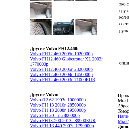
эко.
груз
кол-
сост
руль
Другие Volvo FH12.460:
Volvo FH12.460 2005г 1920000р
Volvo FH12.460 Globetrotter XL 2003г
опц
1770000р
Volvo FH12.460 2005г 2320000р
Volvo FH12.460 2004г 1450000р
Volvo FH12.460 2003г 71000EUR
Другие Volvo:
Прод
Volvo f12 62 1993г 1000000р
Мы Г
Volvo FH 13 2010г 2850000р
Адрес
Volvo FH 13 2008г 1950000р
Теле
Volvo FH 2011г 2800000р
Напи
Volvo FH13-500 2013г 89900EUR
Мы Гр
Volvo FH 13 440 2007г 1790000р
Допо