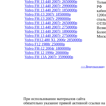
Volvo FH 13 440 2007г 2650000р
Тольк
Volvo FH 13 440 2007г 2990000р
РФ
Volvo FH 13 440 2007г 1850000р
кабин
Volvo FH-13 2007г 1850000р
1200л,
Volvo FH-13 2007г 2990000р
спаль
Volvo FH 13 440 2007г 2650000р
ОТЛ
Volvo FH 13 440 2007г 2750000р
Возмо
Volvo FH 13 440 2007г 1890000р
Более
Volvo FH 13 440 2007г 2750000р
Моск
Volvo FH12.480 XL 2006г 2850000р
Volvo F12 1988г 250000р
Volvo FH-12 2004г 1800000р
Volvo FH 12 1996г 200000р
Volvo FH 13A 2007г 3599000р
<<< Вернуться назад
При использовании материалов сайта
обязательно указание прямой активной ссылки на