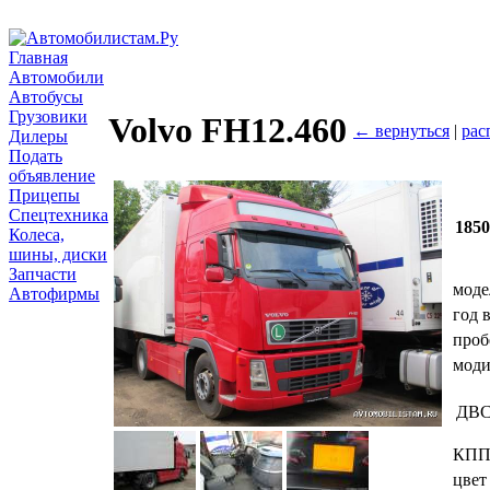
Главная
Автомобили
Автобусы
Грузовики
Volvo FH12.460
← вернуться
|
рас
Дилеры
Подать
объявление
Прицепы
Спецтехника
185
Колеса,
шины, диски
Запчасти
моде
Автофирмы
год 
проб
мод
ДВ
КП
цвет