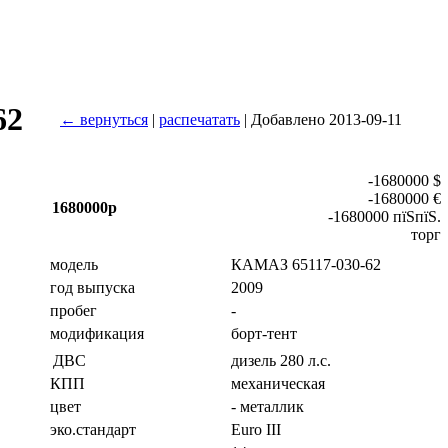
62
← вернуться
|
распечатать
| Добавлено 2013-09-11
-1680000 $
-1680000 €
1680000р
-1680000 пїЅпїЅ.
торг
модель
КАМАЗ 65117-030-62
год выпуска
2009
пробег
-
модификация
борт-тент
дизель 280 л.с.
ДВС
КПП
механическая
цвет
- металлик
эко.стандарт
Euro III