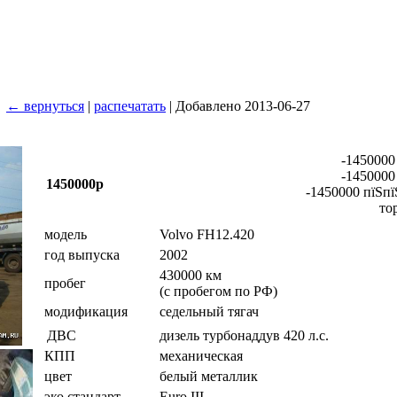
← вернуться
|
распечатать
| Добавлено 2013-06-27
-1450000
-1450000
1450000р
-1450000 пїЅпї
то
модель
Volvo FH12.420
год выпуска
2002
430000 км
пробег
(с пробегом по РФ)
модификация
седельный тягач
дизель турбонаддув 420 л.с.
ДВС
КПП
механическая
цвет
белый металлик
эко.стандарт
Euro III