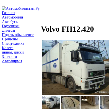
Главная
Автомобили
Автобусы
Грузовики
Volvo FH12.420
Дилеры
Подать объявление
Прицепы
Спецтехника
Колеса,
шины, диски
Запчасти
Автофирмы