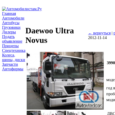
Главная
Автомобили
Автобусы
Грузовики
Daewoo Ultra
Дилеры
← вернуться
|
Подать
2012-11-14
Novus
объявление
Прицепы
Спецтехника
Колеса,
шины, диски
399
Запчасти
Автофирмы
моде
год 
проб
мод
ДВ