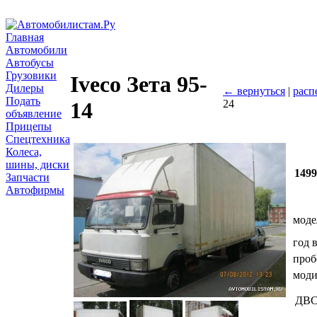
Главная
Автомобили
Автобусы
Грузовики
Iveco Зета 95-
Дилеры
← вернуться
|
расп
Подать
24
14
объявление
Прицепы
Спецтехника
Колеса,
шины, диски
1499
Запчасти
Автофирмы
моде
год 
проб
мод
ДВ