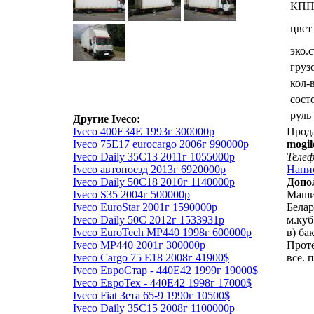
КП
цвет
эко.
груз
кол-
сост
руль
Другие Iveco:
Iveco 400Е34Е 1993г 300000р
Прод
Iveco 75E17 eurocargo 2006г 990000р
mogil
Iveco Daily 35C13 2011г 1055000р
Теле
Iveco автопоезд 2013г 6920000р
Напи
Iveco Daily 50C18 2010г 1140000р
Допо
Iveco S35 2004г 500000р
Машин
Iveco EuroStar 2001г 1590000р
Белар
Iveco Daily 50C 2012г 1533931р
м.куб
Iveco EuroTech MP440 1998г 600000р
в) ба
Iveco MP440 2001г 300000р
Прот
Iveco Cargo 75 Е18 2008г 41900$
все. 
Iveco ЕвроСтар - 440Е42 1999г 19000$
Iveco ЕвроТех - 440Е42 1998г 17000$
Iveco Fiat Зета 65-9 1990г 10500$
Iveco Daily 35C15 2008г 1100000р