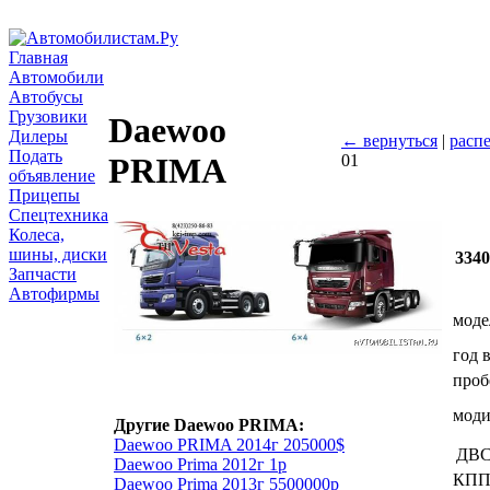
Главная
Автомобили
Автобусы
Грузовики
Daewoo
Дилеры
← вернуться
|
распе
Подать
01
PRIMA
объявление
Прицепы
Спецтехника
Колеса,
шины, диски
334
Запчасти
Автофирмы
моде
год 
проб
мод
Другие Daewoo PRIMA:
Daewoo PRIMA 2014г 205000$
ДВ
Daewoo Prima 2012г 1р
КП
Daewoo Prima 2013г 5500000р