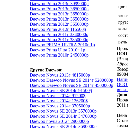
Daewoo Prima 2013г 3999000р
цвет
Daewoo Prima 2013г 3650000р
Daewoo Prima 2013г 3650000р
эко.
Daewoo Prima 2013г 3650000р
груз
Daewoo Prima 2012г 3650000р
кол-
Daewoo Prima 2012г 116500$
Daewoo Prima 2011г 3340000р
сост
Daewoo Prima 2011г 3850000р
руль
Daewoo PRIMA ULTRA 2010г 1р
Прод
Daewoo Prima Ultra 2010г 1р
ООО 
Daewoo Prima 2010г 2450000р
(Влад
Адрес
Теле
Другие Daewoo:
8908
Daewoo Novus 2013г 4815000р
Напи
Daewoo Daewoo Novus SE 2014г 5200000р
ООО 
Daewoo Daewoo Novus SE 2014г 4500000р
визит
Daewoo Novus SE 2014г 91500$
Допо
Daewoo Novus 2014г 91500$
Прода
Daewoo Novus 2014г 126200$
2011 
Daewoo Novus 2014г 3705000р
Daewoo Novus SE 2013г 3570000р
Цена 
Daewoo Novus SE 2014г 3470000р
Стоим
Daewoo novus 2012г 2900000р
тамо
Daewoo Novus SE 2014г 3690000р