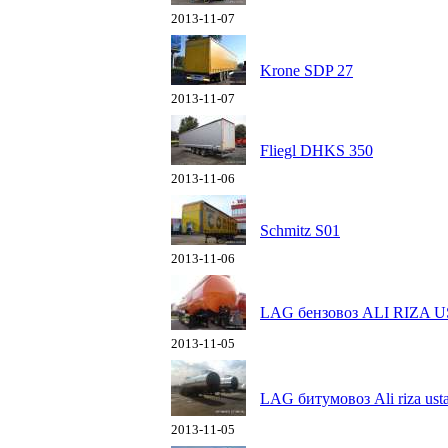
2013-11-07
Krone SDP 27
2013-11-07
Fliegl DHKS 350
2013-11-06
Schmitz S01
2013-11-06
LAG бензовоз ALI RIZA U
2013-11-05
LAG битумовоз Ali riza ust
2013-11-05