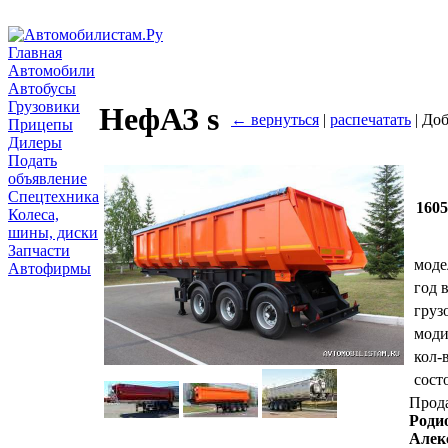
Главная
Автомобили
Автобусы
Грузовики
НефАЗ s
← вернуться
|
распечатать
| До
Прицепы
Дилеры
Подать
объявление
Спецтехника
160
Колеса,
шины, диски
Запчасти
моде
Автофирмы
год 
груз
мод
кол-
сост
Прод
Роди
Алек