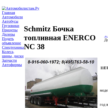
Главная
Автомобили
Автобусы
Грузовики
Schmitz Бочка
Прицепы
Дилеры
топливная ENERCO
← 
Подать
До
объявление
NC 38
Спецтехника
Колеса,
шины, диски
Запчасти
Автофирмы
11E
моде
год 