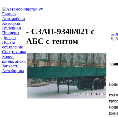
Главная
Автомобили
Автобусы
Грузовики
- СЗАП-9340/021 с
Прицепы
← в
Дилеры
Доб
АБС с тентом
Подать
объявление
Спецтехника
Колеса,
шины, диски
559
Запчасти
Автофирмы
моде
год 
груз
мод
кол-