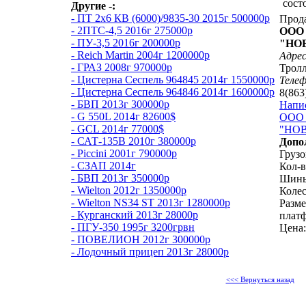
сост
Другие -:
- ПТ 2х6 КВ (6000)/9835-30 2015г 500000р
Прод
- 2ПТС-4,5 2016г 275000р
ООО
- ПУ-3,5 2016г 200000р
"НО
- Reich Martin 2004г 1200000р
Адрес
- ГРАЗ 2008г 970000р
Тролл
- Цистерна Сеспель 964845 2014г 1550000р
Теле
- Цистерна Сеспель 964846 2014г 1600000р
8(863
- БВП 2013г 300000р
Напи
- G 550L 2014г 82600$
ООО
- GCL 2014г 77000$
"НОВ
- САТ-135В 2010г 380000р
Допо
- Piccini 2001г 790000р
Грузо
- СЗАП 2014г
Кол-в
- БВП 2013г 350000р
Шины
- Wielton 2012г 1350000р
Колес
- Wielton NS34 ST 2013г 1280000р
Разм
- Курганский 2013г 28000р
плат
- ПГУ-350 1995г 3200грвн
Цена:
- ПОВЕЛИОН 2012г 300000р
- Лодочный прицеп 2013г 28000р
<<< Вернуться назад