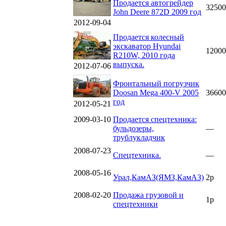
Продается автогрейдер
32500
John Deere 872D 2009 год
2012-09-04
Продается колесный
экскаватор Hyundai
12000
R210W, 2010 года
выпуска.
2012-07-06
Фронтальный погрузчик
Doosan Mega 400-V 2005
36600
год
2012-05-21
2009-03-10
Продается спецтехника:
бульдозеры,
—
трублукладчик
2008-07-23
Спецтехника.
—
2008-05-16
Урал,КамАЗ(ЯМЗ,КамАЗ)
2р
2008-02-20
Продажа грузовой и
1р
спецтехники