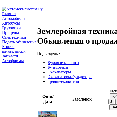
Главная
Автомобили
Автобусы
Грузовики
Землеройная техника
Прицепы
Спецтехника
Объявления о прода
Подать объявление
Колеса,
шины, диски
Подразделы:
Запчасти
Автофирмы
Буровые машины
Бульдозеры
Экскаваторы
Экскаваторы-бульдозеры
Траншеекопатели
Це
Фото/
Заголовок
Дата