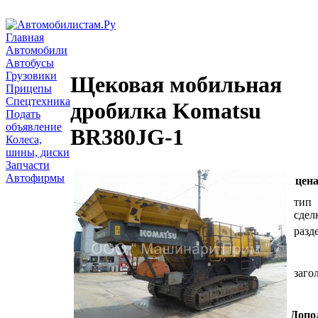
Главная
Автомобили
Автобусы
Грузовики
Щековая мобильная
Прицепы
Спецтехника
дробилка Komatsu
Подать
объявление
BR380JG-1
Колеса,
шины, диски
Запчасти
Автофирмы
цена
тип
сдел
разд
заго
Допо