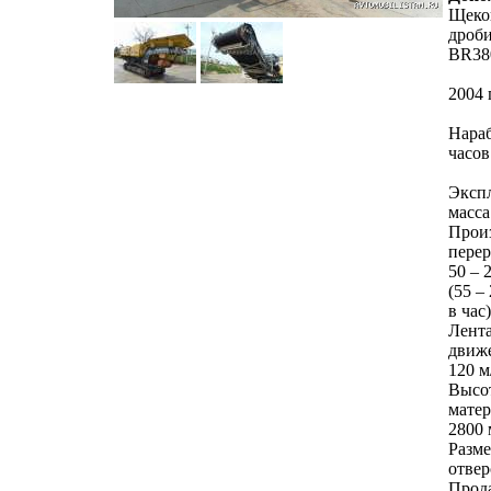
Щеко
дроб
BR38
2004 
Нараб
часов
Эксп
масса
Прои
перер
50 – 
(55 –
в час)
Лент
движе
120 м
Высот
матер
2800
Разм
отвер
Прод