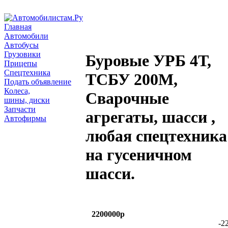
Главная
Автомобили
Автобусы
Грузовики
Буровые УРБ 4Т,
Прицепы
Спецтехника
ТСБУ 200М,
Подать объявление
Колеса,
Сварочные
шины, диски
Запчасти
агрегаты, шасси ,
Автофирмы
любая спецтехника
на гусеничном
шасси.
2200000р
-2