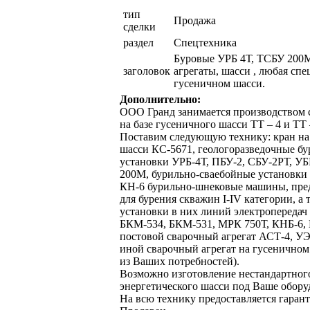
тип
Продажа
сделки
раздел
Спецтехника
Буровые УРБ 4Т, ТСБУ 200
заголовок
агрегаты, шасси , любая спе
гусеничном шасси.
Дополнительно:
ООО Гранд занимается производством 
на базе гусеничного шасси ТТ – 4 и ТТ
Поставим следующую технику: кран на
шасси КС-5671, геологоразведочные б
установки УРБ-4Т, ПБУ-2, СБУ-2РТ, У
200М, бурильно-сваебойные установки 
КН-6 бурильно-шнековые машины, пре
для бурения скважин I-IV категории, а 
установки в них линий электропередач 
БКМ-534, БКМ-531, МРК 750Т, КНБ-6, 
постовой сварочный агрегат АСТ-4, УЭ
иной сварочный агрегат на гусеничном
из Ваших потребностей).
Возможно изготовление нестандартног
энергетического шасси под Ваше обору
На всю технику предоставляется гарант