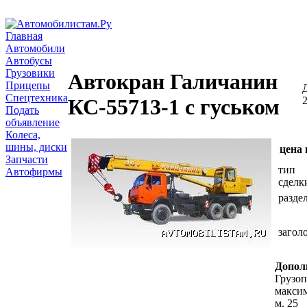
Главная
Автомобили
Автобусы
Грузовики
Автокран Галичанин
Прицепы
Спецтехника
2
КС-55713-1 с гуськом
Подать
объявление
Колеса,
шины, диски
цена 
Запчасти
тип
Автофирмы
сделк
разде
загол
Допол
Грузо
максим
м. 25