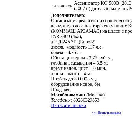
Ассенизатор КО-503В (2013 
заголовок
(2007 г.) дизель в наличии. 
Дополнительно:
Организация реализует из наличия нову
вакуумную ассенизаторскую машину 
(КОММАШ АРЗАМАС) на шасси с пробе
ГАЗ-3309 (4х2),
дв. Д-245.7Е2(Евро-2),
дизель, мощность 117 л.с.,
объем – 4.75 л.
Объем цистерны - 3,75 куб. м.,
глубина всасывания – 3.5 м.
время напол. цист. – 6 мин.,
длина шланга – 4 м.
Пробег- до 80 000 км.,
оборудование новое, без
Продавец
Мособлкоммаш
(Москва)
Телефоны:
89266329653
Написать письмо
<<< Вернуться назад