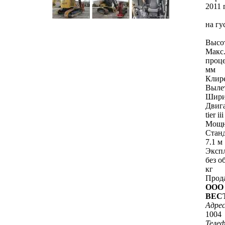
2011 
на гу
Высот
Макс.
проце
мм
Клир
Выле
Шири
Двига
tier ii
Мощно
Станд
7.1 м
Эксп
без о
кг
Прод
ООО 
ВЕС
Адрес
1004
Теле