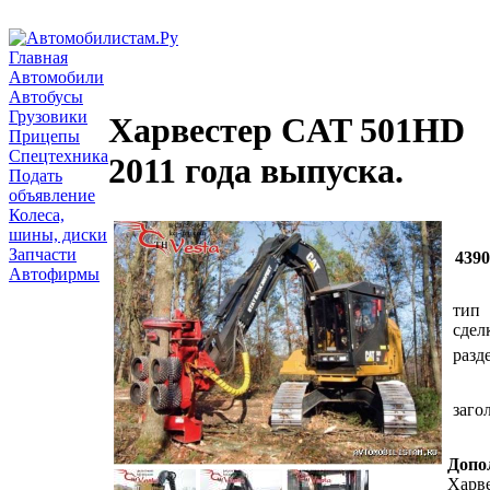
Главная
Автомобили
Автобусы
Грузовики
Харвестер CAT 501HD
Прицепы
Спецтехника
2011 года выпуска.
Подать
объявление
Колеса,
шины, диски
Запчасти
4390
Автофирмы
тип
сдел
разд
заго
Допо
Харв