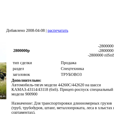
Добавлено 2008-04-08 |
распечатать
-2800000
2800000р
-2800000
-2800000 пїЅпї
тип сделки
Продажа
раздел
Спецтехника
заголовок
ТРУБОВОЗ
Дополнительно:
Автомобиль-тягач модели 44260С/442620 на шасси
КАМАЗ-43114/43118 (6x6). Прицеп-роспуск специальный
модели 900900
Назначение: Для транспортировки длинномерных грузов
(труб, трубобуров, штанг, металлопроката, леса в хлыстах 
сортаментах).