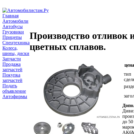
Главная
Автомобили
Автобусы
Грузовики
Производство отливок 
Прицепы
Спецтехника
цветных сплавов.
Колеса,
шины, диски
Запчасти
Продажа
цена
запчастей
тип
Покупка
сдел
запчастей
Подать
разд
объявление
заго
Автофирмы
Допо
Диви
произ
до 50
маро
АК6М