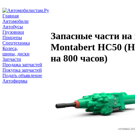
Главная
Автомобили
Автобусы
Грузовики
Запасные части на
Прицепы
Спецтехника
Montabert НС50 (
Колеса,
шины, диски
на 800 часов)
Запчасти
Продажа запчастей
Покупка запчастей
Подать объявление
Автофирмы