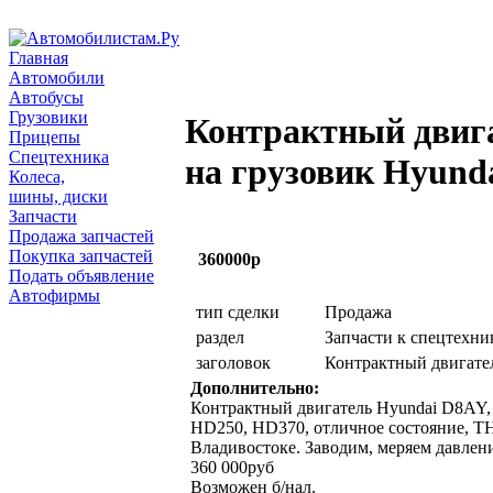
Главная
Автомобили
Автобусы
Грузовики
Контрактный двиг
Прицепы
Спецтехника
на грузовик Hyund
Колеса,
шины, диски
Запчасти
Продажа запчастей
Покупка запчастей
360000р
Подать объявление
Автофирмы
тип сделки
Продажа
раздел
Запчасти к спецтехни
заголовок
Контрактный двигате
Дополнительно:
Контрактный двигатель Hyundai D8AY, 
HD250, HD370, отличное состояние, ТН
Владивостоке. Заводим, меряем давлени
360 000руб
Возможен б/нал.