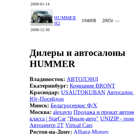
2009-01-14
HUMMER
19400$
2005г
—
H2
2008-12-30
Дилеры и автосалоны
HUMMER
Владивосток:
АВТОЛЭНД
Екатеринбург:
Компания BRONT
Краснодар:
USAUTOKUBAN
Автосало
Юг-Посейдон
Минск:
Белагросервис Ф/Х
Москва:
alexavto
Продажа и прокат авто
класса | StarCar
"Виале-авто"
UNIZIP - поис
Автоцентр 2Т
Virtual Cars
Ростов-на-Дону:
Allianz-Motors