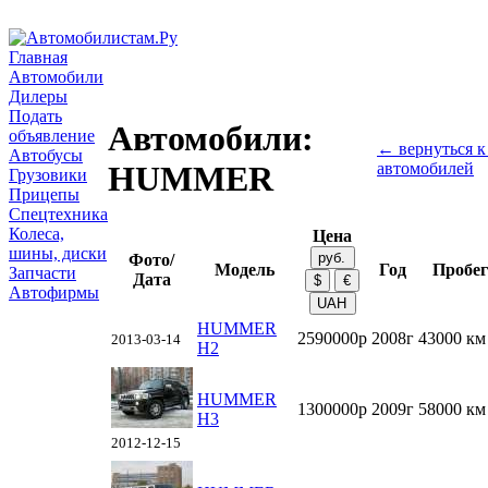
Главная
Автомобили
Дилеры
Подать
Автомобили:
объявление
← вернуться к
Автобусы
автомобилей
HUMMER
Грузовики
Прицепы
Спецтехника
Колеса,
Цена
шины, диски
Фото/
Модель
Год
Пробе
Запчасти
Дата
Автофирмы
HUMMER
2590000р
2008г
43000 км
2013-03-14
H2
HUMMER
1300000р
2009г
58000 км
H3
2012-12-15