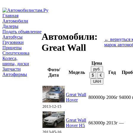
Главная
Автомобили
Дилеры
Подать объявление
Автомобили:
Автобусы
← вернуться к
Грузовики
марок автомо
Great Wall
Прицепы
Спецтехника
Колеса,
Цена
шины, диски
Запчасти
Фото/
Модель
Год
Проб
Автофирмы
Дата
Great Wall
800000р
2006г
94000 
Hover
2013-12-15
Great Wall
663000р
2013г
—
Hover H5
2013-05-16