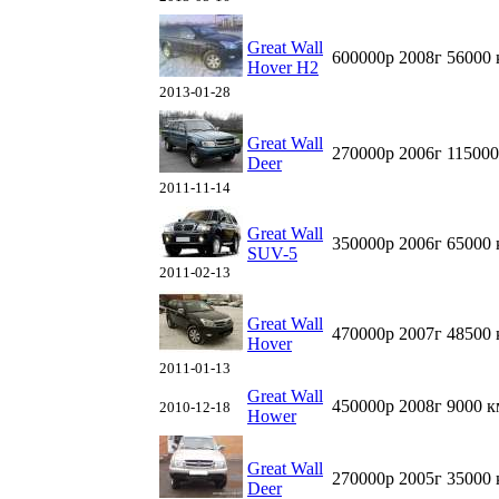
Great Wall
600000р
2008г
56000 
Hover H2
2013-01-28
Great Wall
270000р
2006г
115000
Deer
2011-11-14
Great Wall
350000р
2006г
65000 
SUV-5
2011-02-13
Great Wall
470000р
2007г
48500 
Hover
2011-01-13
Great Wall
450000р
2008г
9000 к
2010-12-18
Hower
Great Wall
270000р
2005г
35000 
Deer