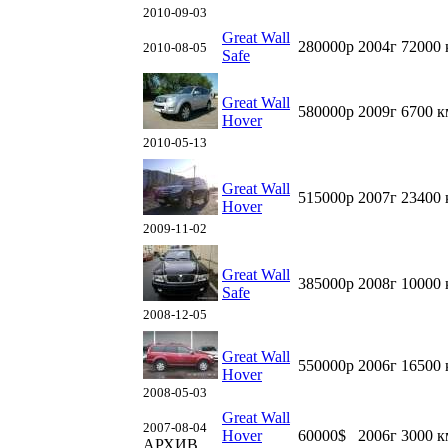
2010-09-03
Great Wall
280000р
2004г
72000 
2010-08-05
Safe
Great Wall
580000р
2009г
6700 к
Hover
2010-05-13
Great Wall
515000р
2007г
23400 
Hover
2009-11-02
Great Wall
385000р
2008г
10000 
Safe
2008-12-05
Great Wall
550000р
2006г
16500 
Hover
2008-05-03
Great Wall
2007-08-04
Hover
60000$
2006г
3000 к
АРХИВ