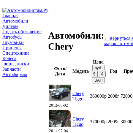
Главная
Автомобили
Дилеры
Подать объявление
Автомобили:
Автобусы
← вернуться к
Грузовики
марок автомо
Chery
Прицепы
Спецтехника
Колеса,
Цена
шины, диски
Фото/
Запчасти
Модель
Год
Про
Дата
Автофирмы
Chery
360000р
2008г
72000
Tiggo
2012-08-02
Chery
370000р
2009г
30000
Tiggo
2011-07-04