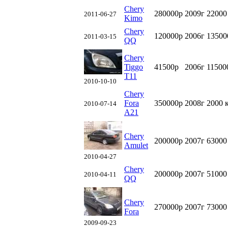
Chery
280000р
2009г
22000
2011-06-27
Kimo
Chery
120000р
2006г
13500
2011-03-15
QQ
Chery
Tiggo
41500р
2006г
11500
T11
2010-10-10
Chery
Fora
350000р
2008г
2000 
2010-07-14
A21
Chery
200000р
2007г
63000
Amulet
2010-04-27
Chery
200000р
2007г
51000
2010-04-11
QQ
Chery
270000р
2007г
73000
Fora
2009-09-23