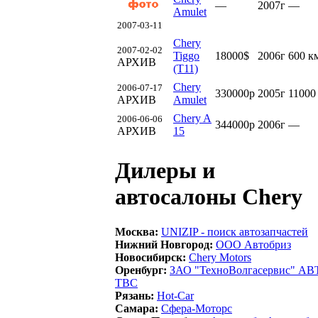
—
2007г
—
Amulet
2007-03-11
Chery
2007-02-02
Tiggo
18000$
2006г
600 к
АРХИВ
(T11)
Chery
2006-07-17
330000р
2005г
11000
АРХИВ
Amulet
Chery A
2006-06-06
344000р
2006г
—
АРХИВ
15
Дилеры и
автосалоны Chery
Москва:
UNIZIP - поиск автозапчастей
Нижний Новгород:
ООО Автобриз
Новосибирск:
Chery Motors
Оренбург:
ЗАО "ТехноВолгасервис" 
ТВС
Рязань:
Hot-Car
Самара:
Сфера-Моторс