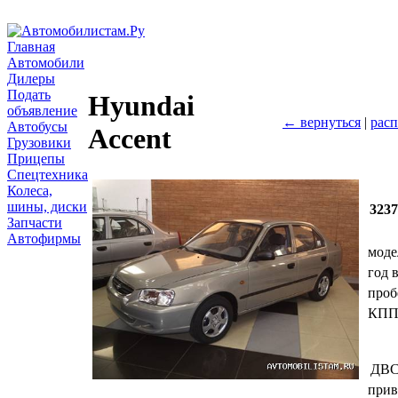
Главная
Автомобили
Дилеры
Подать
Hyundai
объявление
← вернуться
|
расп
Автобусы
Accent
Грузовики
Прицепы
Спецтехника
Колеса,
шины, диски
323
Запчасти
Автофирмы
моде
год 
проб
КП
ДВ
прив