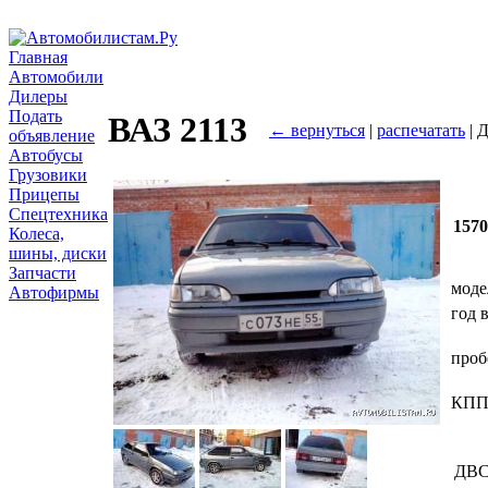
Главная
Автомобили
Дилеры
Подать
ВАЗ 2113
← вернуться
|
распечатать
| 
объявление
Автобусы
Грузовики
Прицепы
Спецтехника
157
Колеса,
шины, диски
Запчасти
моде
Автофирмы
год 
проб
КП
ДВ