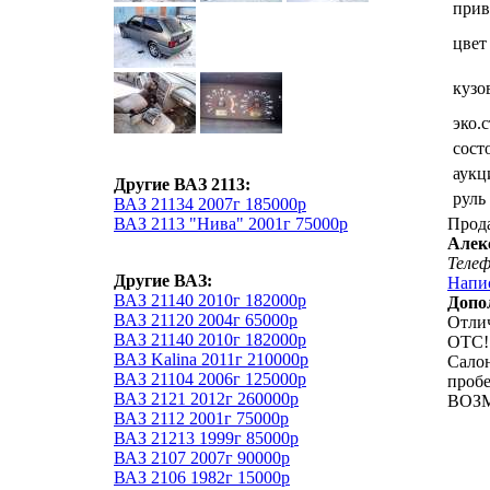
прив
цвет
кузо
эко.
сост
аукц
Другие ВАЗ 2113:
руль
ВАЗ 21134 2007г 185000р
ВАЗ 2113 "Нива" 2001г 75000р
Прод
Алек
Теле
Другие ВАЗ:
Напи
ВАЗ 21140 2010г 182000р
Допо
ВАЗ 21120 2004г 65000р
Отлич
ВАЗ 21140 2010г 182000р
ОТС!
ВАЗ Kalina 2011г 210000р
Салон
ВАЗ 21104 2006г 125000р
пробе
ВАЗ 2121 2012г 260000р
ВОЗ
ВАЗ 2112 2001г 75000р
ВАЗ 21213 1999г 85000р
ВАЗ 2107 2007г 90000р
ВАЗ 2106 1982г 15000р