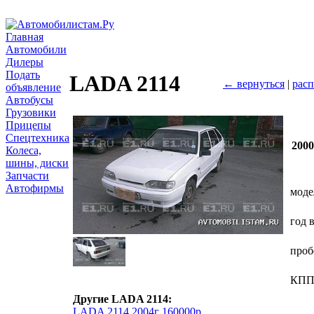
Главная
Автомобили
Дилеры
Подать
LADA 2114
← вернуться
|
расп
объявление
Автобусы
Грузовики
Прицепы
Спецтехника
200
Колеса,
шины, диски
Запчасти
Автофирмы
моде
год 
проб
КП
Другие LADA 2114:
LADA 2114 2004г 160000р