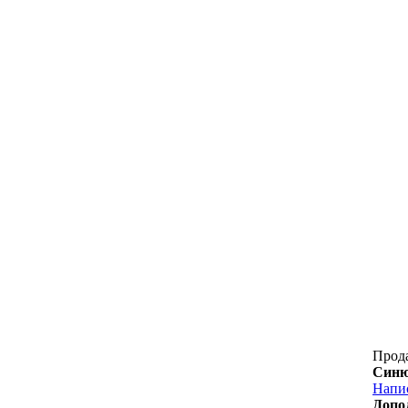
Прод
Синю
Напи
Допо