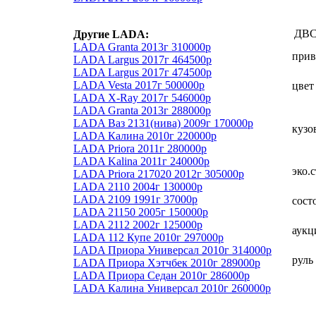
ДВ
Другие LADA:
LADA Granta 2013г 310000р
прив
LADA Largus 2017г 464500р
LADA Largus 2017г 474500р
LADA Vesta 2017г 500000р
цвет
LADA X-Ray 2017г 546000р
LADA Granta 2013г 288000р
LADA Ваз 2131(нива) 2009г 170000р
кузо
LADA Калина 2010г 220000р
LADA Priora 2011г 280000р
LADA Kalina 2011г 240000р
эко.
LADA Priora 217020 2012г 305000р
LADA 2110 2004г 130000р
LADA 2109 1991г 37000р
сост
LADA 21150 2005г 150000р
LADA 2112 2002г 125000р
аукц
LADA 112 Купе 2010г 297000р
LADA Приора Универсал 2010г 314000р
руль
LADA Приора Хэтчбек 2010г 289000р
LADA Приора Седан 2010г 286000р
LADA Калина Универсал 2010г 260000р