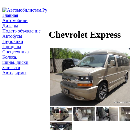
Главная
Автомобили
Дилеры
Подать объявление
Chevrolet Express
Автобусы
Грузовики
Прицепы
Спецтехника
Колеса,
шины, диски
Запчасти
Автофирмы