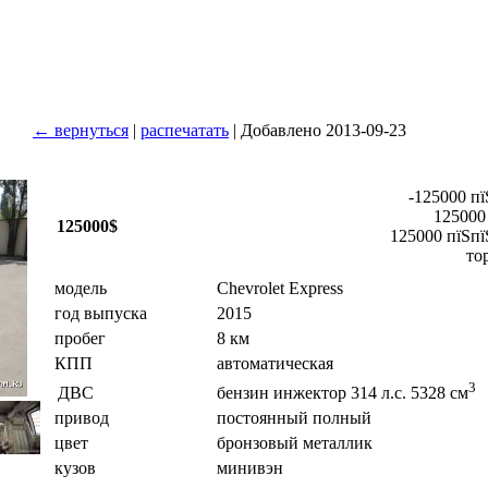
← вернуться
|
распечатать
| Добавлено 2013-09-23
-125000 пї
125000
125000$
125000 пїЅпї
то
модель
Chevrolet Express
год выпуска
2015
пробег
8 км
КПП
автоматическая
3
ДВС
бензин инжектор 314 л.с. 5328 см
привод
постоянный полный
цвет
бронзовый металлик
кузов
минивэн