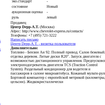
эко.стандарт
-
состояние
Новый
аукционная оценка
-
руль
левый
Продавец
Центр Depp-A.T.
(Москва)
Адрес:
http://www.chevrolet-express.ru/contacts/
Телефоны:
+7 (495) 721-3222
Написать письмо
$
Центр Depp-A.T. - визитка пользователя
Дополнительно:
$
Топливо - Бензин Аи 92. Полный привод. Салон бежевый
отделка деревом. Литые диски R20". Запуск двигателя с
возможностью дистанционного управления. Предпусково
электроподогреватель двигателя TCS (Traction Control
System). Раздельный кондиционер для водителя и
пассажиров в салоне микроавтобуса. Кожаный мульти-рул
Бортовой компьютер с европейской метрикой (километры
цельсии). Жидкокристаллически
$