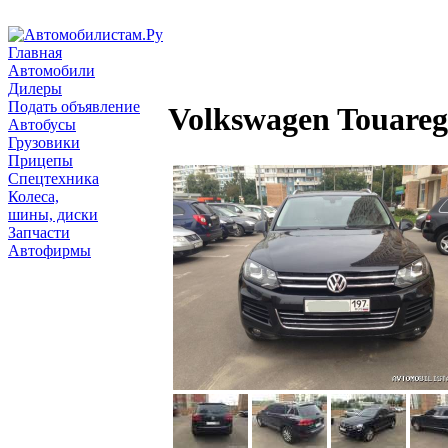
Главная
Автомобили
Дилеры
Подать объявление
Volkswagen Touareg
Автобусы
Грузовики
Прицепы
Спецтехника
Колеса,
шины, диски
Запчасти
Автофирмы