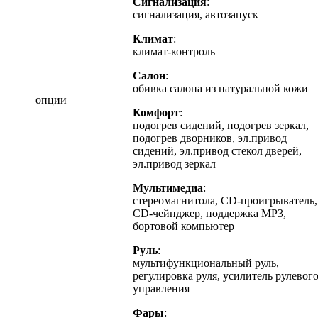
Сигнализация
:
сигнализация, автозапуск
Климат
:
климат-контроль
Салон
:
обивка салона из натуральной кожи
опции
Комфорт
:
подогрев сидений, подогрев зеркал,
подогрев дворников, эл.привод
сидений, эл.привод стекол дверей,
эл.привод зеркал
Мультимедиа
:
стереомагнитола, CD-проигрыватель,
CD-чейнджер, поддержка MP3,
бортовой компьютер
Руль
:
мультифункциональный руль,
регулировка руля, усилитель рулевог
управления
Фары
: