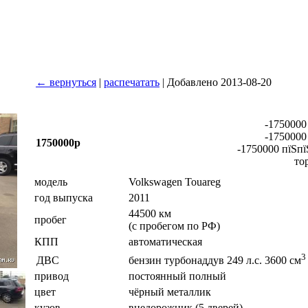
← вернуться
|
распечатать
| Добавлено 2013-08-20
-1750000
-1750000
1750000р
-1750000 пїЅпї
то
модель
Volkswagen Touareg
год выпуска
2011
44500 км
пробег
(с пробегом по РФ)
КПП
автоматическая
3
ДВС
бензин турбонаддув 249 л.с. 3600 см
привод
постоянный полный
цвет
чёрный металлик
кузов
внедорожник (5 дверей)