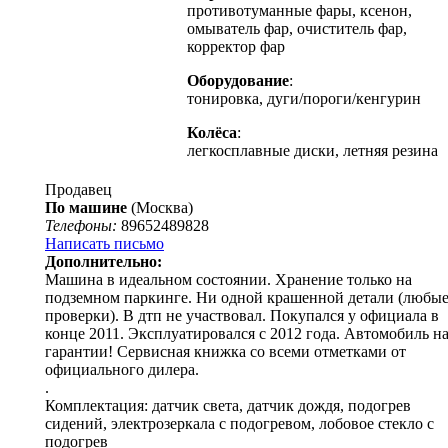
противотуманные фары, ксенон,
омыватель фар, очиститель фар,
корректор фар
Оборудование
:
тонировка, дуги/пороги/кенгурин
Колёса
:
легкосплавные диски, летняя резина
Продавец
По машине
(Москва)
Телефоны:
89652489828
Написать письмо
Дополнительно:
Машина в идеальном состоянии. Хранение только на
подземном паркинге. Ни одной крашенной детали (любы
проверки). В дтп не участвовал. Покупался у официала в
конце 2011. Эксплуатировался с 2012 года. Автомобиль н
гарантии! Сервисная книжка со всеми отметками от
официального дилера.
.
Комплектация: датчик света, датчик дождя, подогрев
сидений, электрозеркала с подогревом, лобовое стекло с
подогрев