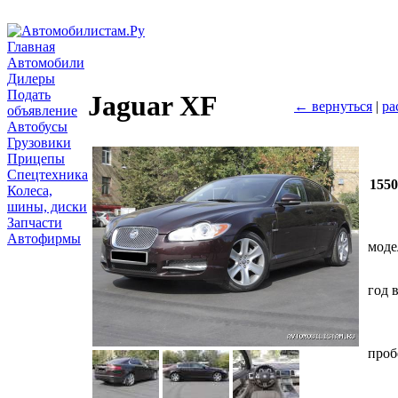
Главная
Автомобили
Дилеры
Подать
Jaguar XF
← вернуться
|
ра
объявление
Автобусы
Грузовики
Прицепы
Спецтехника
155
Колеса,
шины, диски
Запчасти
Автофирмы
моде
год 
проб