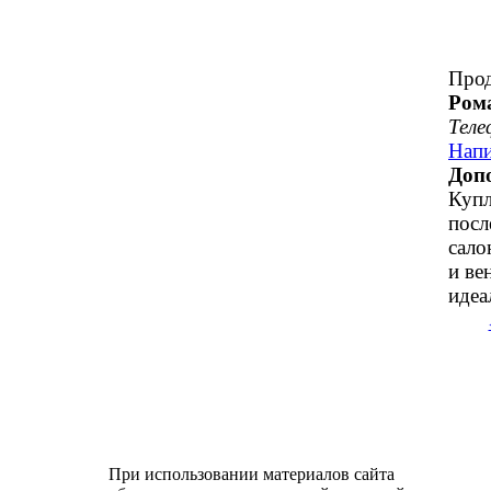
Прод
Ром
Теле
Напи
Доп
Купл
посл
сало
и ве
идеа
При использовании материалов сайта