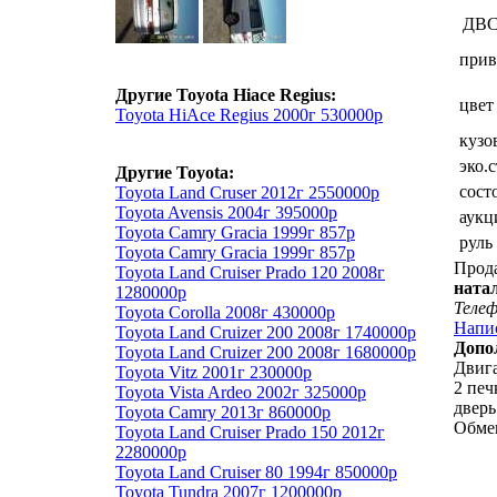
ДВ
прив
Другие Toyota Hiace Regius:
цвет
Toyota HiAce Regius 2000г 530000р
кузо
эко.
Другие Toyota:
сост
Toyota Land Cruser 2012г 2550000р
Toyota Avensis 2004г 395000р
аукц
Toyota Camry Gracia 1999г 857р
руль
Toyota Camry Gracia 1999г 857р
Прод
Toyota Land Cruiser Prado 120 2008г
ната
1280000р
Теле
Toyota Corolla 2008г 430000р
Напи
Toyota Land Cruizer 200 2008г 1740000р
Допо
Toyota Land Cruizer 200 2008г 1680000р
Двига
Toyota Vitz 2001г 230000р
2 печ
Toyota Vista Ardeo 2002г 325000р
дверь
Toyota Camry 2013г 860000р
Обме
Toyota Land Cruiser Prado 150 2012г
2280000р
Toyota Land Cruiser 80 1994г 850000р
Toyota Tundra 2007г 1200000р