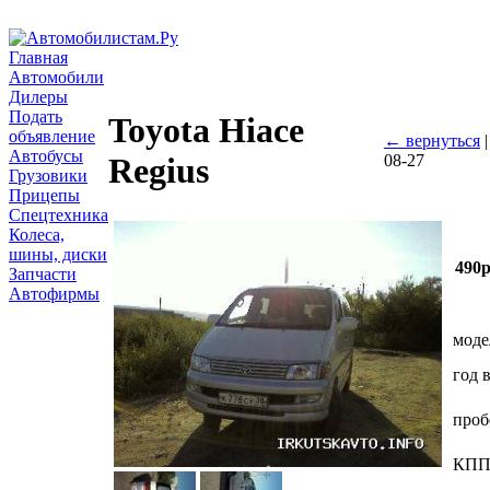
Главная
Автомобили
Дилеры
Подать
Toyota Hiace
объявление
← вернуться
Автобусы
08-27
Regius
Грузовики
Прицепы
Спецтехника
Колеса,
шины, диски
490
Запчасти
Автофирмы
моде
год 
проб
КП