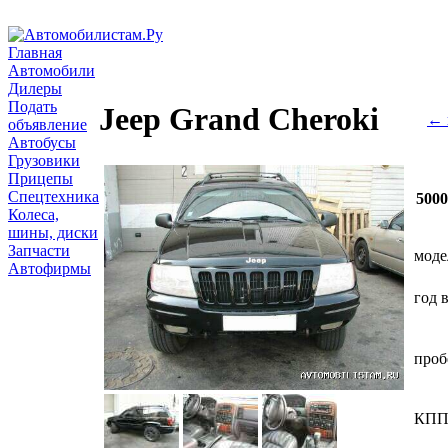
Главная
Автомобили
Дилеры
Подать
Jeep Grand Cheroki
← 
объявление
Автобусы
Грузовики
Прицепы
Спецтехника
500
Колеса,
шины, диски
Запчасти
моде
Автофирмы
год 
проб
КП