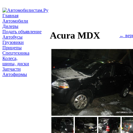
Главная
Автомобили
Дилеры
Подать объявление
Acura MDX
← вер
Автобусы
Грузовики
Прицепы
Спецтехника
Колеса,
шины, диски
Запчасти
Автофирмы