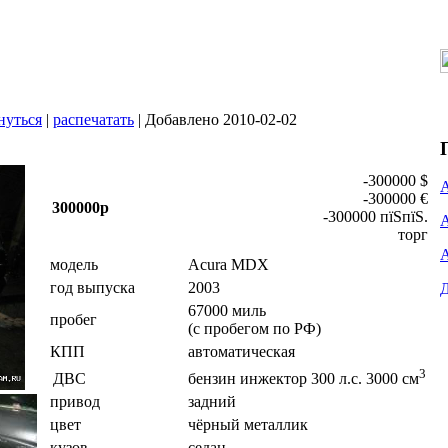
нуться
|
распечатать
| Добавлено 2010-02-02
-300000 $
-300000 €
300000р
-300000 пїЅпїЅ.
торг
модель
Acura MDX
год выпуска
2003
67000 миль
пробег
(с пробегом по РФ)
КПП
автоматическая
3
ДВС
бензин инжектор 300 л.с. 3000 см
привод
задний
цвет
чёрный металлик
кузов
седан