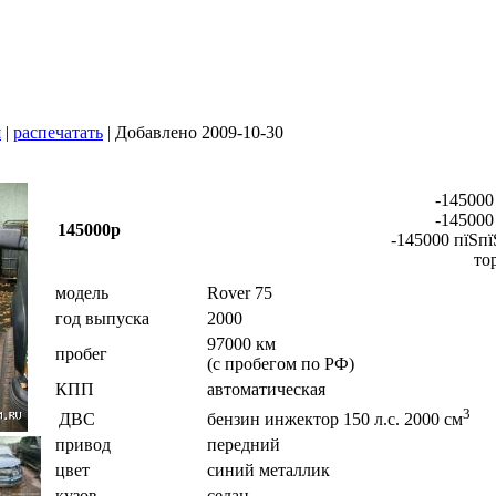
я
|
распечатать
| Добавлено 2009-10-30
-145000
-145000
145000р
-145000 пїЅпї
то
модель
Rover 75
год выпуска
2000
97000 км
пробег
(с пробегом по РФ)
КПП
автоматическая
3
ДВС
бензин инжектор 150 л.с. 2000 см
привод
передний
цвет
синий металлик
кузов
седан