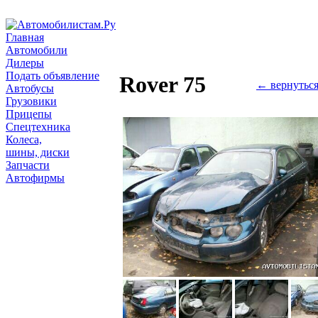
Главная
Автомобили
Дилеры
Подать объявление
Rover 75
← вернутьс
Автобусы
Грузовики
Прицепы
Спецтехника
Колеса,
шины, диски
Запчасти
Автофирмы