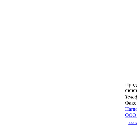
Прод
ООО
Теле
Факс
Напи
ООО 
<<< В