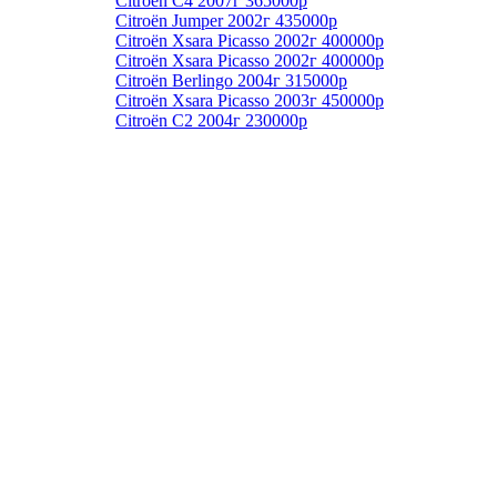
Citroёn C4 2007г 365000р
Citroёn Jumper 2002г 435000р
Citroёn Xsara Picasso 2002г 400000р
Citroёn Xsara Picasso 2002г 400000р
Citroёn Berlingo 2004г 315000р
Citroёn Xsara Picasso 2003г 450000р
Citroёn C2 2004г 230000р