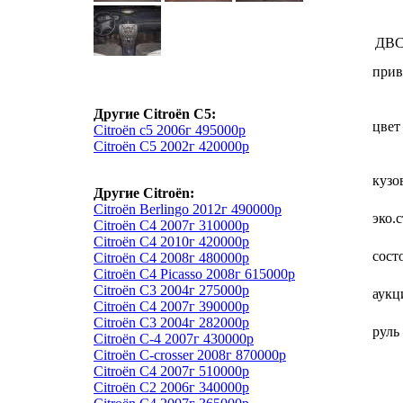
ДВ
прив
Другие Citroёn C5:
цвет
Citroёn c5 2006г 495000р
Citroёn C5 2002г 420000р
кузо
Другие Citroёn:
Citroёn Berlingo 2012г 490000р
эко.
Citroёn C4 2007г 310000р
Citroёn C4 2010г 420000р
сост
Citroёn C4 2008г 480000р
Citroёn C4 Picasso 2008г 615000р
Citroёn C3 2004г 275000р
аукц
Citroёn С4 2007г 390000р
Citroёn C3 2004г 282000р
руль
Citroёn C-4 2007г 430000р
Citroёn C-crosser 2008г 870000р
Citroёn C4 2007г 510000р
Citroёn C2 2006г 340000р