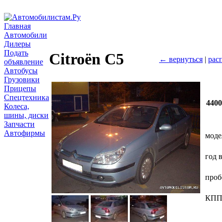
Главная
Автомобили
Дилеры
Подать
Citroёn C5
← вернуться
|
рас
объявление
Автобусы
Грузовики
Прицепы
Спецтехника
440
Колеса,
шины, диски
Запчасти
Автофирмы
моде
год 
проб
КП