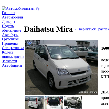
Главная
Автомобили
Дилеры
Подать
Daihatsu Mira
← вернуться
|
распе
объявление
Автобусы
Грузовики
Прицепы
Спецтехника
160
Колеса,
шины, диски
моде
Запчасти
Автофирмы
год 
проб
КП
ДВ
прив
цвет