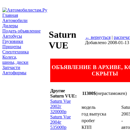
Главная
Автомобили
Дилеры
Подать объявление
Saturn
Автобусы
← вернуться
|
распеча
Грузовики
Добавлено 2008-01-13
VUE
Прицепы
Спецтехника
Колеса,
шины, диски
ОБЪЯВЛЕНИЕ В АРХИВЕ, 
Запчасти
Автофирмы
СКРЫТЫ
Другие
11300$
(нерастаможен)
Saturn VUE:
Saturn Vue
2002г
модель
Sat
320000р
год выпуска
200
Saturn Vue
пробег
-
2004г
535000р
КПП
авт