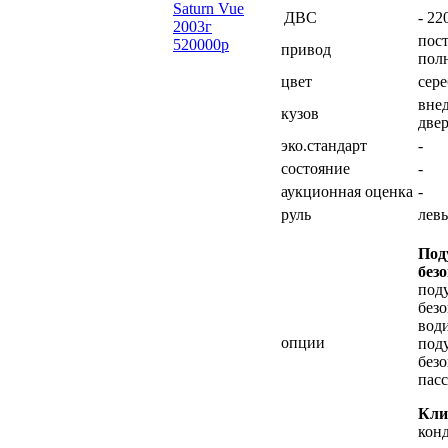
Saturn Vue
ДВС
- 22
2003г
пос
520000р
привод
пол
цвет
сер
вне
кузов
двер
эко.стандарт
-
состояние
-
аукционная оценка
-
руль
лев
Под
без
под
без
води
опции
под
без
пас
Кли
кон