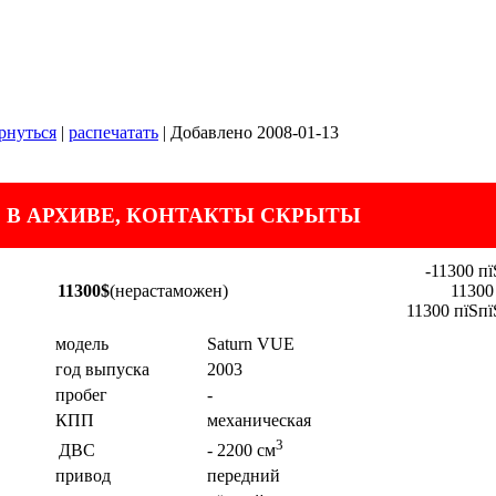
рнуться
|
распечатать
| Добавлено 2008-01-13
 В АРХИВЕ, КОНТАКТЫ СКРЫТЫ
-11300 пї
11300$
(нерастаможен)
11300
11300 пїЅпї
модель
Saturn VUE
год выпуска
2003
пробег
-
КПП
механическая
3
ДВС
- 2200 см
привод
передний