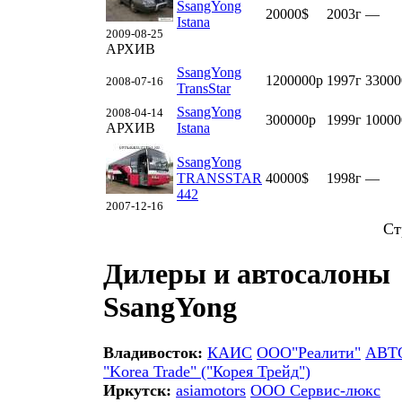
SsangYong
20000$
2003г
—
Istana
2009-08-25
АРХИВ
SsangYong
1200000р
1997г
33000
2008-07-16
TransStar
SsangYong
2008-04-14
300000р
1999г
10000
АРХИВ
Istana
SsangYong
TRANSSTAR
40000$
1998г
—
442
2007-12-16
Ст
Дилеры и автосалоны
SsangYong
Владивосток:
КАИС
ООО"Реалити"
АВТ
"Korea Trade" ("Корея Трейд")
Иркутск:
asiamotors
ООО Сервис-люкс