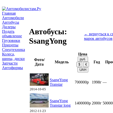
Главная
Автомобили
Автобусы
Дилеры
Автобусы:
Подать
← вернуться к с
объявление
марок автобусов
SsangYong
Грузовики
Прицепы
Спецтехника
Колеса,
Цена
шины, диски
Фото/
Модель
Год
Про
Запчасти
Дата
Автофирмы
SsangYong
700000р
1998г
—
Transtar
2014-10-05
SsangYong
1400000р
2000г
50000
Transtar long
2012-11-23