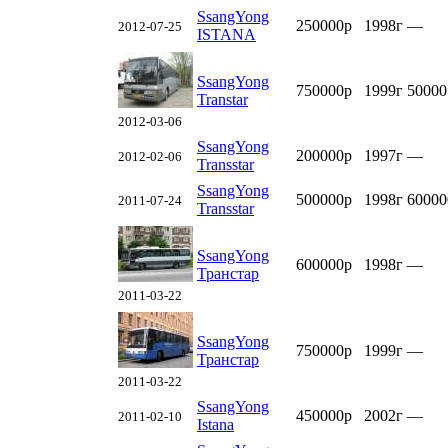
SsangYong
250000р
1998г
—
2012-07-25
ISTANA
SsangYong
750000р
1999г
50000
Transtar
2012-03-06
SsangYong
200000р
1997г
—
2012-02-06
Transstar
SsangYong
500000р
1998г
60000
2011-07-24
Transstar
SsangYong
600000р
1998г
—
Транстар
2011-03-22
SsangYong
750000р
1999г
—
Транстар
2011-03-22
SsangYong
450000р
2002г
—
2011-02-10
Istana