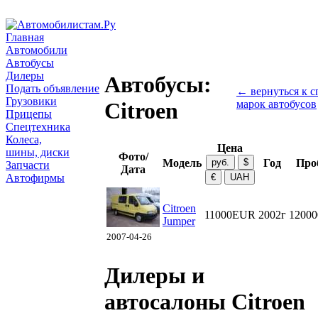
Главная
Автомобили
Автобусы
Дилеры
Автобусы:
Подать объявление
← вернуться к с
Грузовики
марок автобусов
Citroen
Прицепы
Спецтехника
Колеса,
Цена
шины, диски
Фото/
Модель
Год
Про
Запчасти
Дата
Автофирмы
Citroen
11000EUR
2002г
12000
Jumper
2007-04-26
Дилеры и
автосалоны Citroen