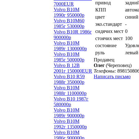
привод
задни
7000EUR
Volvo B10M
КПП
автом
1990г 950000р
цвет
синий
Volvo B10M60
эко.стандарт
-
1985г 530000р
сидячих мест
0
Volvo B10R 1986г
900000р
стоячих мест
100
Volvo В10М
состояние
Удовл
1989г 1300000р
руль
левый
Volvo B10M
1985г 500000р
Продавец
Volvo B 12B
Олег
(Череповец)
2001г 150000EUR
Телефоны:
89815080
Volvo B10 R59
Написать письмо
1988г 350000р
Volvo B10M
1988г 1100000р
Volvo B10 1987г
580000р
Volvo B10M
1989г 900000р
Volvo B10M
1992г 1350000р
Volvo B10M
1986г 900000р