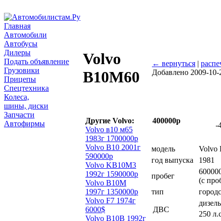
Главная
Автомобили
Автобусы
Дилеры
Volvo
Подать объявление
← вернуться
|
распе
Грузовики
Добавлено 2009-10-
В10М60
Прицепы
Спецтехника
Колеса,
шины, диски
Запчасти
Другие Volvo:
400000р
Автофирмы
-
Volvo в10 м65
1983г 1700000р
Volvo B10 2001г
модель
Volvo
590000р
год выпуска
1981
Volvo KB10M3
60000
1992г 1590000р
пробег
(с про
Volvo B10M
1997г 1350000р
тип
город
Volvo F7 1974г
дизел
6000$
ДВС
250 л.
Volvo B10B 1992г