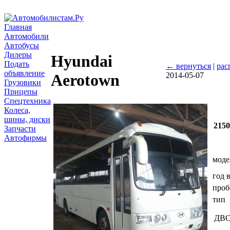
Главная
Автомобили
Автобусы
Дилеры
Hyundai
Подать
← вернуться
|
рас
объявление
2014-05-07
Aerotown
Грузовики
Прицепы
Спецтехника
Колеса,
шины, диски
215
Запчасти
Автофирмы
моде
год 
проб
тип
ДВ