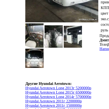
прив
КП
цвет
эко.
сост
руль
Прод
Дмит
Теле
Напи
Другие Hyundai Aerotown:
Hyundai Aerotown Long 2013г 5200000р
Hyundai Aerotown Long 2015г 6500000р
Hyundai Aerotown Long 2014г 5700000р
Hyundai Aerotown 2011г 2200000р
Hyundai Aerotown 2011г 1500000р