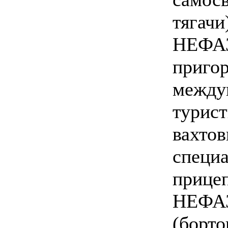
тягачи
НЕФАЗ
приго
между
турист
вахтов
специа
прице
НЕФАЗ
(борто