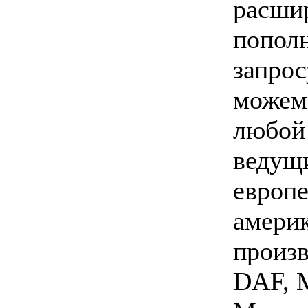
расшир
пополн
запрос
можем
любой
ведущ
европе
амери
произв
DAF, 