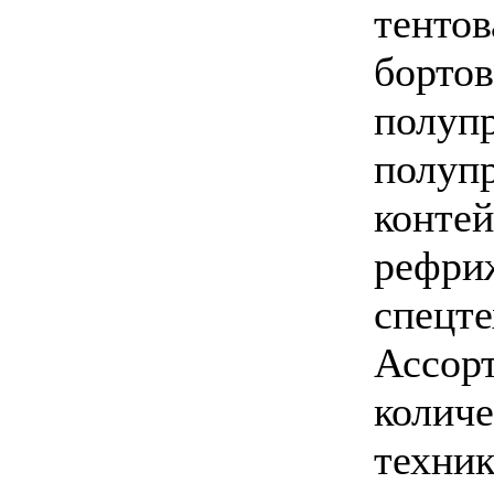
тентов
борто
полуп
полуп
контей
рефри
спецте
Ассор
количе
техник