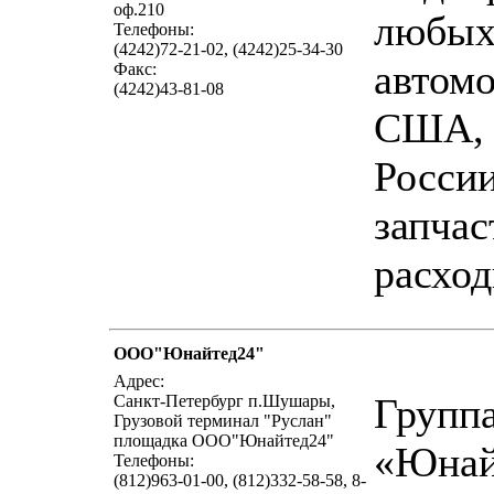
оф.210
любых
Телефоны:
(4242)72-21-02, (4242)25-34-30
автомо
Факс:
(4242)43-81-08
США, 
России
запчас
расхо
ООО"Юнайтед24"
напи
Адрес:
Групп
Санкт-Петербург п.Шушары,
Грузовой терминал "Руслан"
площадка ООО"Юнайтед24"
«Юнай
Телефоны:
(812)963-01-00, (812)332-58-58, 8-