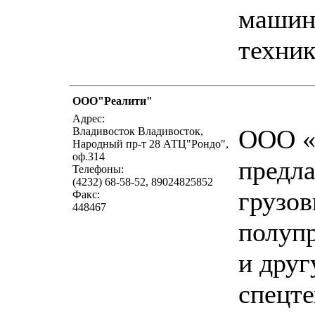
машин
техник
ООО"Реалити"
напи
Адрес:
ООО «
Владивосток Владивосток,
Народный пр-т 28 АТЦ"Рондо",
оф.314
предла
Телефоны:
(4232) 68-58-52, 89024825852
грузов
Факс:
448467
полуп
и дру
спецт