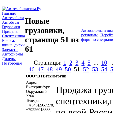
Главная
Автомобили
Новые
Автобусы
Грузовики
грузовики,
Автосалоны и ди
Прицепы
регионам
|
Перейт
Спецтехника
страница 51 из
фирм по специал
Колеса,
шины, диски
61
Запчасти
Автофирмы
Дилеры
Страницы:
1
2
3
4
5
...
10
.
По городам
46
47
48
49
50
51
52
53
54
ООО"ВТВтехногрупп"
напи
Адрес:
Продажа груз
Екатеринбург
Окружная 5-
226а
спецтехники,
Телефоны:
+7(343)2957278,
по всей Росси
+79226018333,