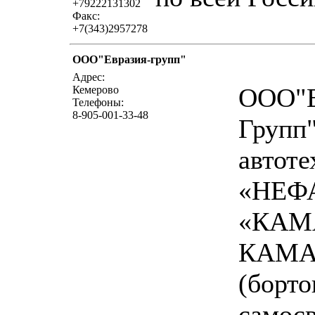
+79222131302
Факс:
+7(343)2957278
ООО"Евразия-групп"
напи
Адрес:
ООО"Е
Кемерово
Телефоны:
8-905-001-33-48
Групп"
автот
«НЕФА
«КАМ
КАМ
(борто
самос