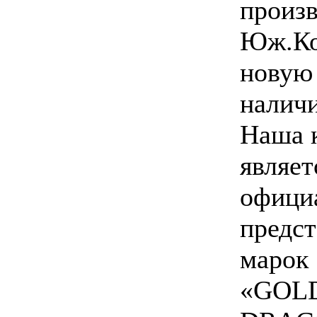
произв
Юж.Ко
новую 
наличи
Наша 
являет
офици
предс
марок
«GOL