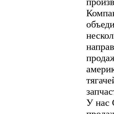
произв
Компа
объед
нескол
направ
прода
амери
тягаче
запчас
У нас 
прода