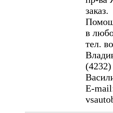
заказ.
Помощ
в любо
тел. в
Владив
(4232)
Васил
E-mail
vsauto