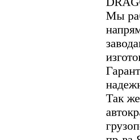
DRAGO
Мы ра
напря
завод
изгото
Гарант
надеж
Так же
авток
грузо
пр-ва 