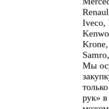
Merced
Renaul
Iveco, 
Kenwor
Krone,
Samro,
Мы ос
закупк
только
рук» в
можем