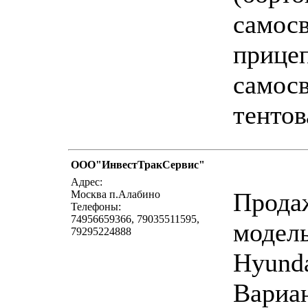
самосв
прицеп
самосв
тентов
ООО"ИнвестТракСервис"
напи
Адрес:
Прода
Москва п.Алабино
Телефоны:
74956659366, 79035511595,
модель
79295224888
Hyunda
Вариа