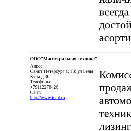
всегда
досто
асорти
ООО"Магистральная техника"
напи
Адрес:
Комис
Санкт-Петербург С-Пб,ул Белы
Куна д 36
Телефоны:
прода
+79112278426
Сайт:
автом
http://www.tcmt.ru
техник
лизин