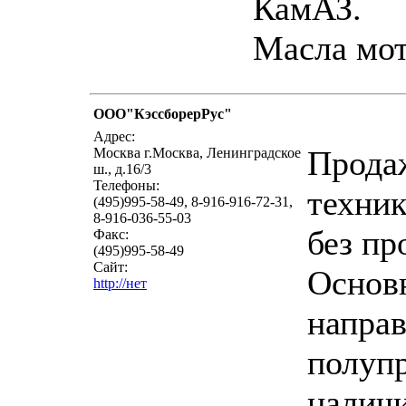
КамАЗ.
Масла мо
ООО"КэссборерРус"
напи
Адрес:
Прода
Москва г.Москва, Ленинградское
ш., д.16/3
Телефоны:
техник
(495)995-58-49, 8-916-916-72-31,
8-916-036-55-03
без пр
Факс:
(495)995-58-49
Сайт:
Основ
http://нет
напра
полуп
наличи