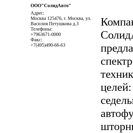
ООО"СолидАвто"
напи
Адрес:
Компа
Москва 125476, г. Москва, ул.
Василия Петушкова д.3
Телефоны:
Солид
+7963671-0000
Факс:
предл
+7(495)490-66-63
спектр
техни
целей:
седель
автоф
шторн