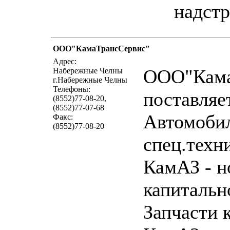
надстр
ООО"КамаТрансСервис"
напи
Адрес:
ООО"Кама
Набережные Челны
г.Набережные Челны
Телефоны:
поставляе
(8552)77-08-20,
(8552)77-07-68
Автомоби
Факс:
(8552)77-08-20
спец.техн
КамАЗ - н
капитальн
Запчасти 