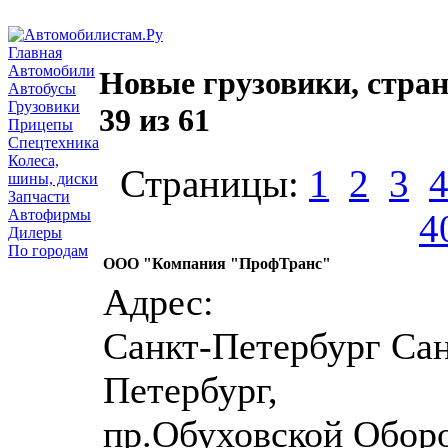
Главная
Автомобили
Новые грузовики, стра
Автобусы
Грузовики
39 из 61
Прицепы
Спецтехника
Колеса,
Страницы:
1
2
3
шины, диски
Запчасти
Автофирмы
4
Дилеры
По городам
ООО "Компания "ПрофТранс"
Адрес:
Санкт-Петербург Сан
Петербург,
пр.Обуховской Обор