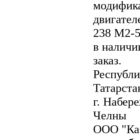
модифик
двигате
238 М2-
в наличи
заказ.
Республи
Татарста
г. Набер
Челны
ООО "Ка