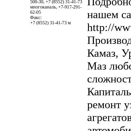
Подробно
500-30, +7 (8552) 31-41-73
многоканаль, +7-917-291-
нашем са
62-05
Факс:
+7 (8552) 31-41-73 м
http://w
Произво
Камаз, У
Маз люб
сложност
Капитал
ремонт у
агрегато
автомоби