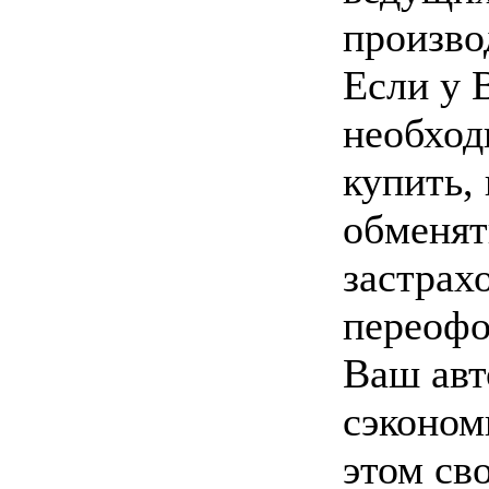
произво
Если у 
необход
купить, 
обменят
застрах
переоф
Ваш авт
сэконом
этом св