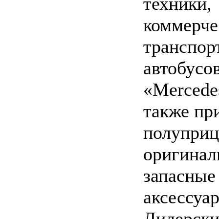
техники,
коммерче
транспор
автобусо
«Mercede
также пр
полуприц
оригинал
запасные
аксессуа
Дилерски