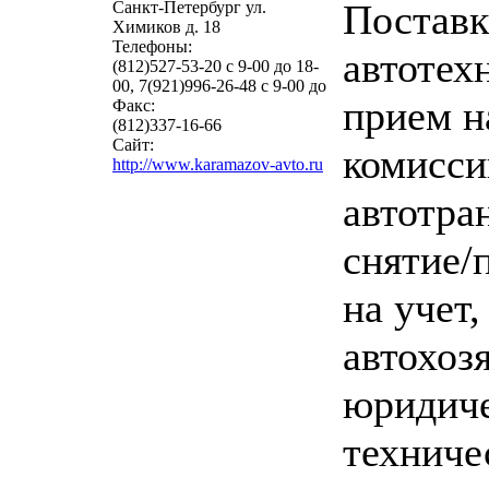
Поставк
Санкт-Петербург ул.
Химиков д. 18
Телефоны:
автотех
(812)527-53-20 с 9-00 до 18-
00, 7(921)996-26-48 с 9-00 до
прием н
Факс:
(812)337-16-66
Сайт:
комисси
http://www.karamazov-avto.ru
автотра
снятие/
на учет
автохоз
юридиче
техниче