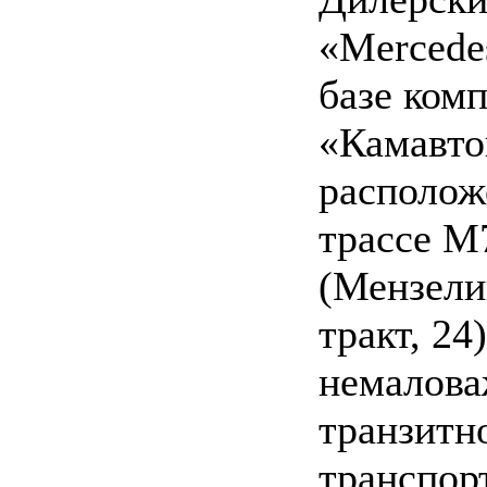
«Mercede
базе ком
«Камавто
располож
трассе М
(Мензели
тракт, 24)
немалова
транзитн
транспорт