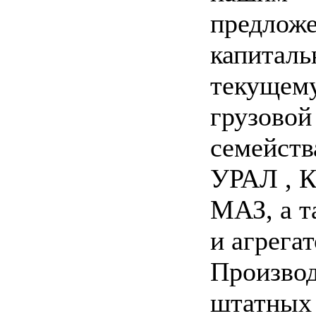
предлож
капиталь
текущем
грузовой
семейст
УРАЛ , К
МАЗ, а т
и агрега
Произво
штатных