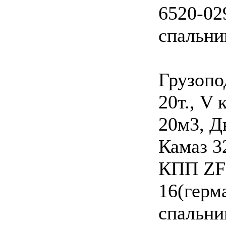
6520-02
спальни
Грузопо
20т., V 
20м3, Д
Камаз 3
КПП ZF
16(герма
спальни