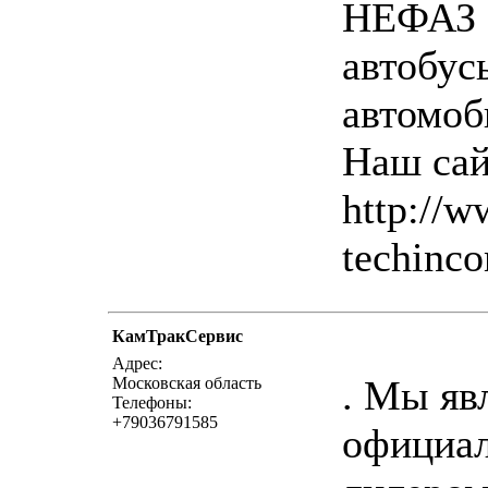
НЕФАЗ
автобу
автомоб
Наш сай
http://
techinco
КамТракСервис
написать пи
Адрес:
. Мы яв
Московская область
Телефоны:
+79036791585
официа