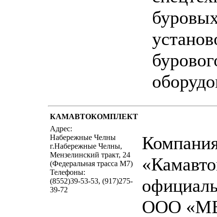
буровы
установ
буровог
оборудо
КАМАВТОКОМПЛЕКТ
написать пи
Адрес:
Компани
Набережные Челны
г.Набережные Челны,
Мензелинский тракт, 24
«Камавто
(Федеральная трасса М7)
Телефоны:
официаль
(8552)39-53-53, (917)275-
39-72
ООО «МБ