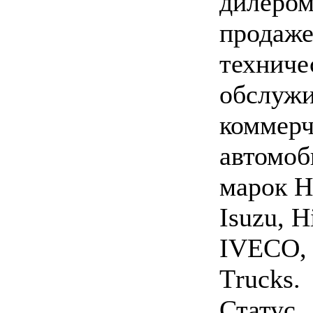
дилером
продаже
техниче
обслуж
коммерч
автомоб
марок H
Isuzu, H
IVECO, 
Тrucks.
Статус