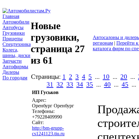
Главная
Автомобили
Новые
Автобусы
Грузовики
грузовики,
Автосалоны и дилер
Прицепы
регионам
|
Перейти к
Спецтехника
страница 27
каталога фирм по сп
Колеса,
шины, диски
из 61
Запчасти
Автофирмы
Дилеры
Страницы:
1
2
3
4
5
...
10
...
20
...
По городам
31
32
33
34
35
...
40
...
45
..
ИП Гуськов
написать пи
Адрес:
Продаж
Оренбург Оренбург
Телефоны:
+79228409990
строите
Сайт:
http://bm-grupp-
спецтех
cs1241123.tiu.ru