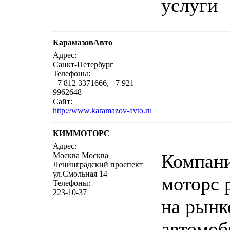
услуги
КарамазовАвто
написать пи
Адрес:
Санкт-Петербург
Телефоны:
+7 812 3371666, +7 921
9962648
Сайт:
http://www.karamazov-avto.ru
КИММОТОРС
написать пи
Адрес:
Компан
Москва Москва
Ленинградский проспект
ул.Смольная 14
моторс 
Телефоны:
223-10-37
на рынк
автомо