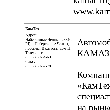
kamac16
www.kam
КамТех
написать пи
Адрес:
Автомо
Набережные Челны 423810,
РТ, г. Набережные Челны,
проспект Вахитова, дом 11
КАМАЗ
Телефоны:
(8552) 39-64-69
Факс:
(8552) 39-67-78
Компан
«КамТе
специал
на рынк