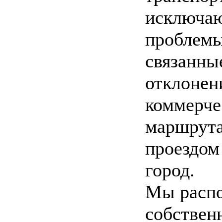
исключа
проблемы
связанны
отклонен
коммерче
маршрута
проездом
город.
Мы распо
собстве