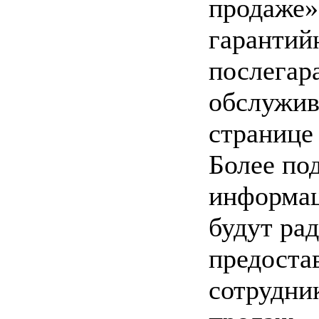
продаже»
гарантий
послегар
обслужив
странице
Более по
информа
будут ра
предоста
сотрудни