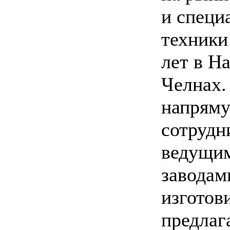
и специ
техники
лет в Н
Челнах
напрям
сотрудн
ведущи
заводам
изготов
предлаг