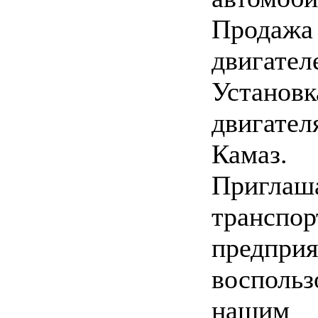
Продажа 
двигател
Установк
двигател
Камаз.
Приглаш
транспо
предприя
воспольз
нашим