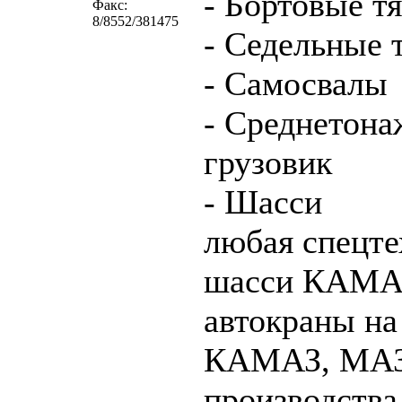
- Бортовые т
Факс:
8/8552/381475
- Седельные 
- Самосвалы
- Среднетон
грузовик
- Шасси
любая спецте
шасси КАМА
автокраны на
КАМАЗ, МАЗ
производства