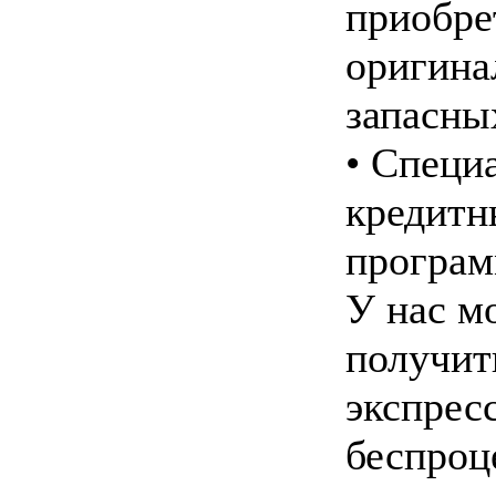
приобре
оригина
запасны
• Специ
кредитн
програ
У нас м
получит
экспрес
беспроц