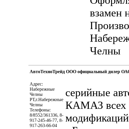
Оформл
взамен 
Производ
Набере
Челны
АвтоТехноТрейд ООО официальный дилер ОА
написать пис
Адрес:
серийные ав
Набережные
Челны
РТ,г.Набережные
КАМАЗ всех
Челны
Телефоны:
модификаций
8/8552/361336, 8-
917-245-46-77, 8-
917-263-66-04