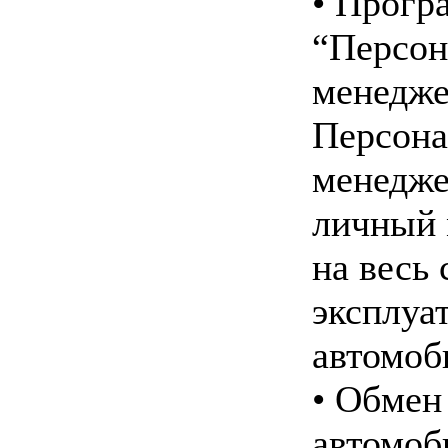
• Прогр
“Персо
менедже
Персон
менедже
личный 
на весь 
эксплуа
автомоб
• Обмен
автомоб