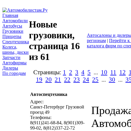
Главная
Автомобили
Новые
Автобусы
Грузовики
грузовики,
Автосалоны и дилер
Прицепы
регионам
|
Перейти к 
Спецтехника
страница 16
каталога фирм по сп
Колеса,
шины, диски
из 61
Запчасти
Автофирмы
Дилеры
Страницы:
1
2
3
4
5
...
10
11
12
По городам
19
20
21
22
23
24
25
...
30
...
3
Автоспецтехника
написать пис
Адрес:
Продаж
Санкт-Петербург Грузовой
проезд 49
Телефоны:
Автомо
8(911)241-68-84, 8(901)309-
99-02, 8(812)337-22-72