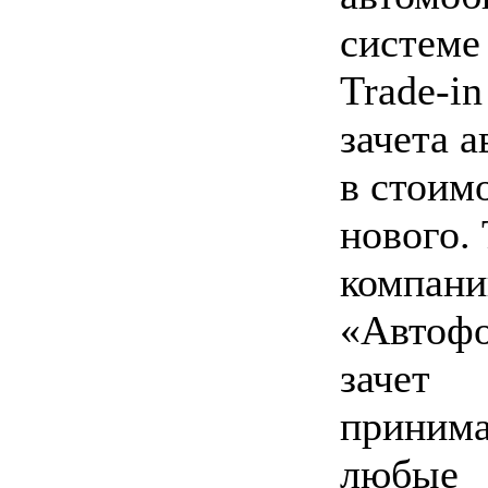
системе 
Trade-in
зачета 
в стоим
нового. 
компани
«Автофо
зачет
приним
любые