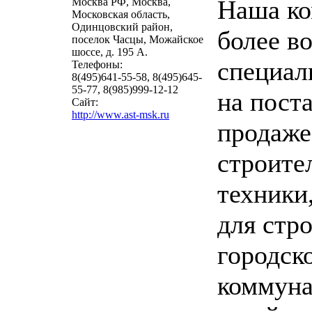
Наша ко
Москва РФ, Москва,
Московская область,
Одинцовский район,
более в
поселок Часцы, Можайское
шоссе, д. 195 А.
специал
Телефоны:
8(495)641-55-58, 8(495)645-
55-77, 8(985)999-12-12
на пост
Сайт:
http://www.ast-msk.ru
продаже
строите
техники
для стро
городско
коммуна