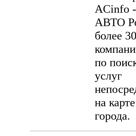
ACinfo -
АВТО Ро
более 3
компани
по поис
услуг
непосре
на карт
города.