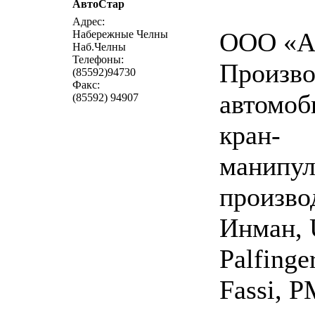
АвтоСтар
написать пис
Адрес:
ООО «Ав
Набережные Челны
Наб.Челны
Телефоны:
Произво
(85592)94730
Факс:
автомоб
(85592) 94907
кран-
манипул
произво
Инман, 
Palfinge
Fassi, P