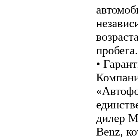
автомоб
независ
возраста
пробега.
• Гарант
Компан
«Автофо
единств
дилер M
Benz, к