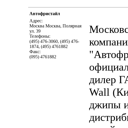
Автофристайл
написать пис
Адрес:
Московс
Москва Москва, Полярная
ул. 39
Телефоны:
компани
(495) 476-3060, (495) 476-
1874, (495) 4761882
"Автофр
Факс:
(095) 4761882
официа
дилер ГА
Wall (К
джипы и
дистриб