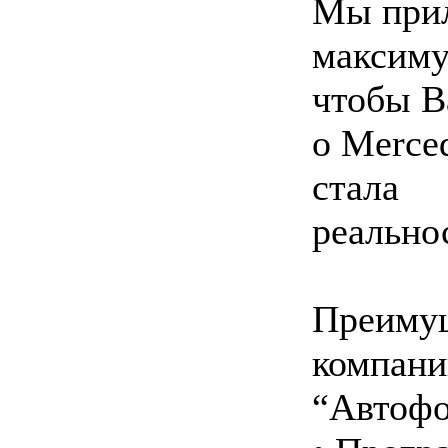
Мы при
максиму
чтобы В
о Merce
стала
реально
Преиму
компани
“Автоф