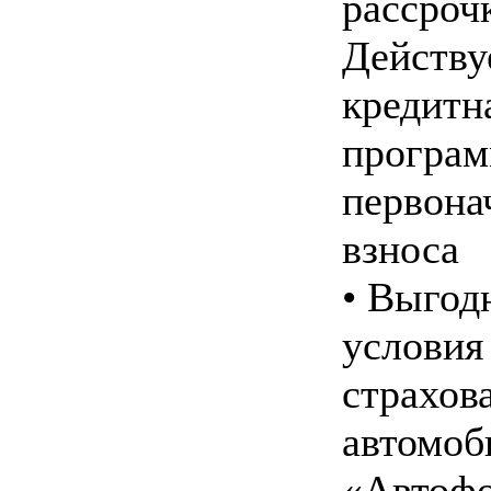
рассрочк
Действу
кредитн
програм
первона
взноса
• Выгод
условия
страхов
автомоб
«Автоф