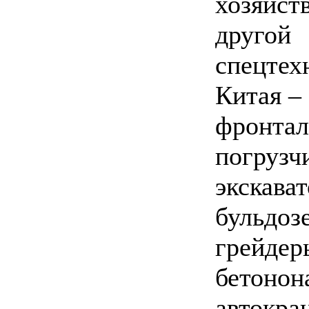
хозяйств
другой
спецтех
Китая –
фронта
погрузч
экскава
бульдоз
грейдеры
бетонон
автокра