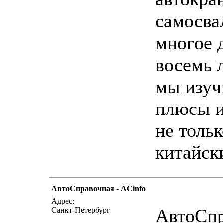
самосва
многое д
восемь 
мы изуч
плюсы и
не тольк
китайски
АвтоСправочная - ACinfo
написать пис
Адрес:
АвтоСпр
Санкт-Петербург