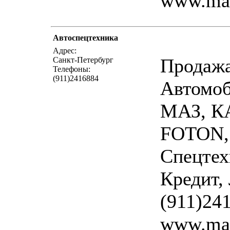
www.maz
Автоспецтехника
написать пис
Адрес:
Продаж
Санкт-Петербург
Телефоны:
(911)2416884
Автомо
МАЗ, К
FOTON,
Спецтех
Кредит,
(911)24
www.maz