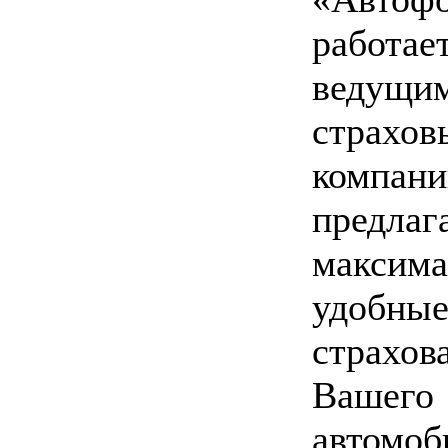
работает
ведущи
страхо
компани
предлаг
максима
удобные
страхов
Вашего
автомоб