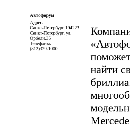
Автофорум
написать пис
Адрес:
Компан
Санкт-Петербург 194223
Санкт-Петербург, ул.
Орбели,35
«Автоф
Телефоны:
(812)329-1000
поможет
найти с
бриллиа
многооб
модельн
Mercede