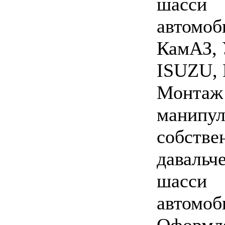
шасси
автомоб
КамАЗ, 
ISUZU, 
Монтаж 
манипул
собстве
давальч
шасси
автомоб