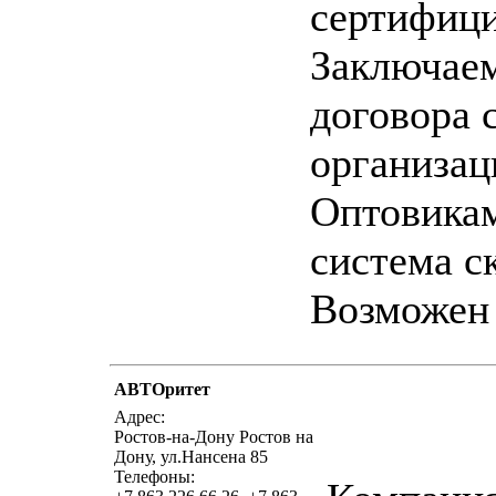
сертифиц
Заключае
договора 
организац
Оптовикам
система с
Возможен 
АВТОритет
написать письмо
п
Адрес:
Ростов-на-Дону Ростов на
Дону, ул.Нансена 85
Телефоны: