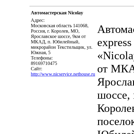
Автомастерская Nicolay
написать письмо
п
Адрес:
Автома
Московская область 141068,
Россия, г. Королев, МО,
Ярославское шоссе, 9км от
express
МКАД, п. Юбилейный,
микрорайон Текстильщик, ул.
«Nicola
Южная, 5
Телефоны:
89169710475
от МК
Сайт:
http://www.nicservice.nethouse.ru
Яросла
шоссе, 
Короле
посело