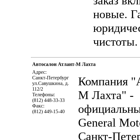
заказ вк
новые. Г
юридиче
чистоты.
Автосалон Атлант-М Лахта
написать письмо
п
Адрес:
Компания "
Санкт-Петербург
ул.Савушкина, д.
112/2
М Лахта" -
Телефоны:
(812) 448-33-33
официальны
Факс:
(812) 449-15-40
General Mot
Санкт-Петер