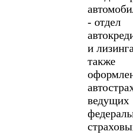
автомоби
- отдел
автокред
и лизинга
также
оформле
автостра
ведущих
федерал
страховы