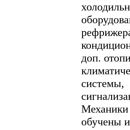
холодильн
оборудова
рефрижера
кондицио
доп. отоп
климатич
системы,
сигнализац
Механики
обучены и