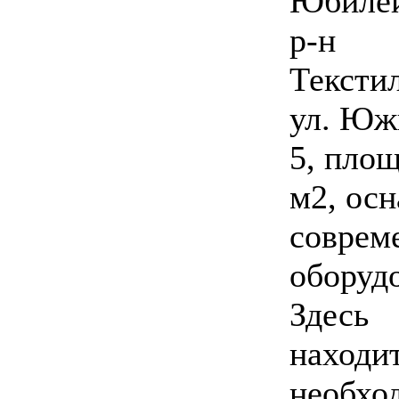
Юбилей
р-н
Тексти
ул. Южн
5, пло
м2, ос
соврем
оборуд
Здесь
находит
необхо