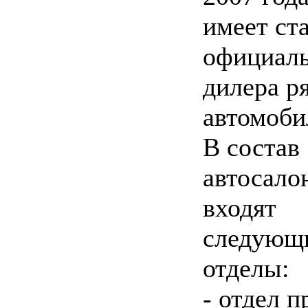
имеет ст
официал
дилера р
автомоби
В состав
автосало
входят
следующ
отделы:
- отдел 