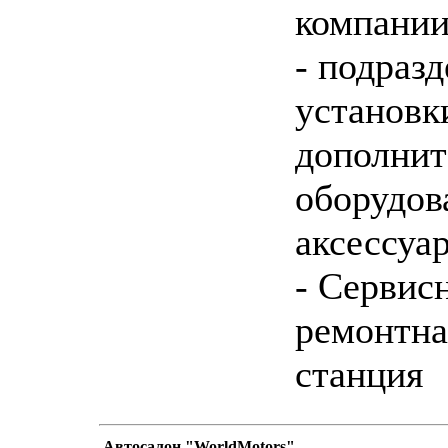
компани
- подраз
установк
дополнит
оборудов
аксессуа
- Сервис
ремонтна
станция
Автосалон "WorldMotors"
написать письмо
п