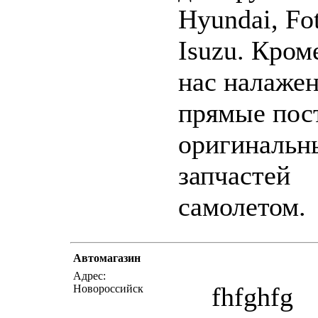
Hyundai, Fo
Isuzu. Кроме
нас налаже
прямые пос
оригинальн
запчастей
самолетом.
Автомагазин
написать письмо
п
Адрес:
fhfghfg
Новороссийск