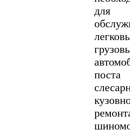
для
обслуж
легков
грузов
автомоб
поста
слесарн
кузовн
ремонт
шиномо