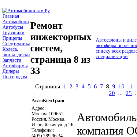
Главная
Автомобили
Ремонт
Автобусы
Грузовики
инжекторных
Прицепы
Автосалоны и дил
Спецтехника
систем,
автофирм по регио
Колеса,
списку всех раздел
шины, диски
специализации
страница 8 из
Запчасти
Автофирмы
33
Дилеры
По городам
Страницы:
1
2
3
4
5
6
7
8
9
10
11
20
...
25
.
АвтоКомТранс
написать письмо
п
Адрес:
Автомобиль
Москва 109651,
Россия, Москва.
Иловайская ул. д.2Б
компания 
Телефоны:
(495) 789 96 34,