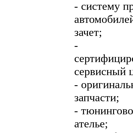
- систему п
автомобилей
зачет;
-
сертифицир
сервисный ц
- оригинал
запчасти;
- тюнингово
ателье;