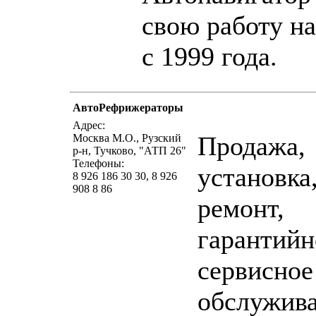
свою работу н
с 1999 года.
АвтоРефрижераторы
написать письмо
п
Адрес:
Продажа,
Москва М.О., Рузский
р-н, Тучково, "АТП 26"
Телефоны:
установка
8 926 186 30 30, 8 926
908 8 86
ремонт,
гарантийн
сервисное
обслужив