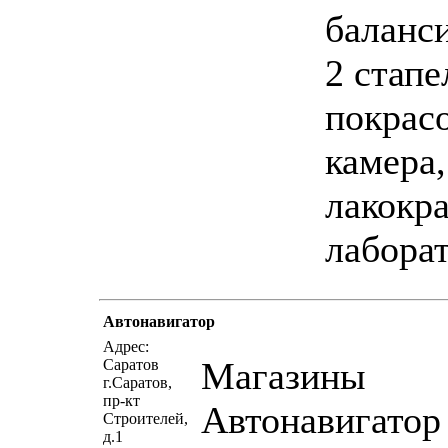
баланс
2 стапе
покрас
камера,
лакокр
лабора
Автонавигатор
написать письмо
п
Адрес:
Магазины
Саратов
г.Саратов,
пр-кт
Автонавигатор
Строителей,
д.1