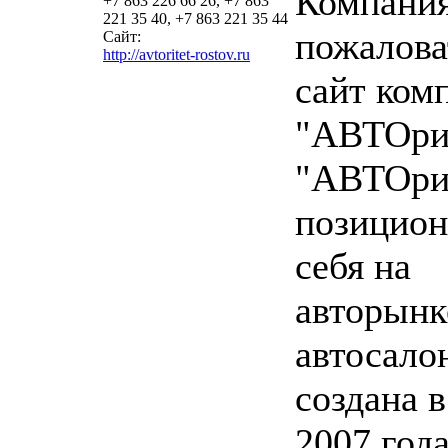
Компани
+7 863 226 66 26, +7 863
221 35 40, +7 863 221 35 44
пожалова
Сайт:
http://avtoritet-rostov.ru
сайт ком
"АВТОри
"АВТОри
позицион
себя на
авторынк
автосало
создана в
2007 года