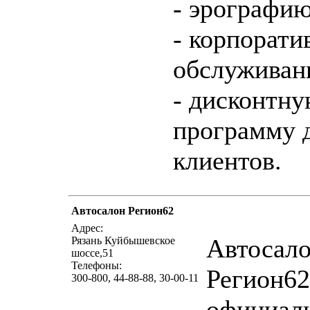
- эрографию
- корпорати
обслуживан
- дисконтн
программу 
клиентов.
Автосалон Регион62
написать письмо
п
Адрес:
Автосал
Рязань Куйбышевское
шоссе,51
Телефоны:
Регион62
300-800, 44-88-88, 30-00-11
официал